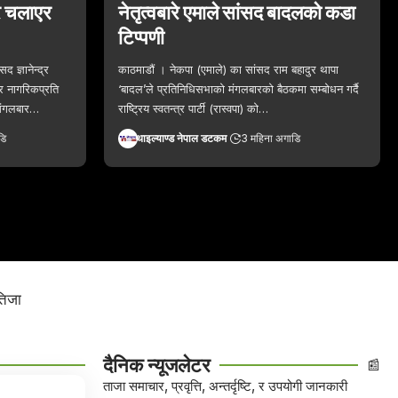
र चलाएर
नेतृत्वबारे एमाले सांसद बादलको कडा
टिप्पणी
द ज्ञानेन्द्र
काठमाडौं । नेकपा (एमाले) का सांसद राम बहादुर थापा
र नागरिकप्रति
‘बादल’ले प्रतिनिधिसभाको मंगलबारको बैठकमा सम्बोधन गर्दै
मंगलबार…
राष्ट्रिय स्वतन्त्र पार्टी (रास्वपा) को…
डि
थाइल्याण्ड नेपाल डटकम
3 महिना अगाडि
तिजा
दैनिक न्यूजलेटर
📰
ताजा समाचार, प्रवृत्ति, अन्तर्दृष्टि, र उपयोगी जानकारी