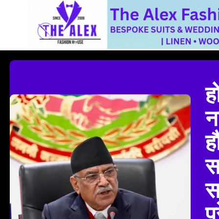
हो
न
ह
स
स
प्