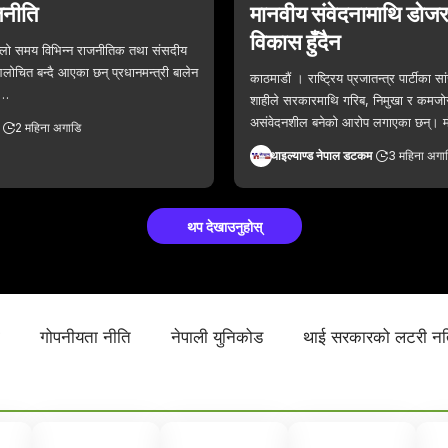
जनीति
मानवीय संवेदनामाथि डोज
विकास हुँदैन
्लो समय विभिन्न राजनीतिक तथा संसदीय
ोचित बन्दै आएका छन् प्रधानमन्त्री बालेन
काठमाडौं । राष्ट्रिय प्रजातन्त्र पार्टीका सांस
े…
शाहीले सरकारमाथि गरिब, निमुखा र कमजो
असंवेदनशील बनेको आरोप लगाएका छन्। 
2 महिना अगाडि
थाइल्याण्ड नेपाल डटकम
3 महिना अगा
थप देखाउनुहोस्
ा
गोपनीयता नीति
नेपाली युनिकोड
थाई सरकारको लटरी न