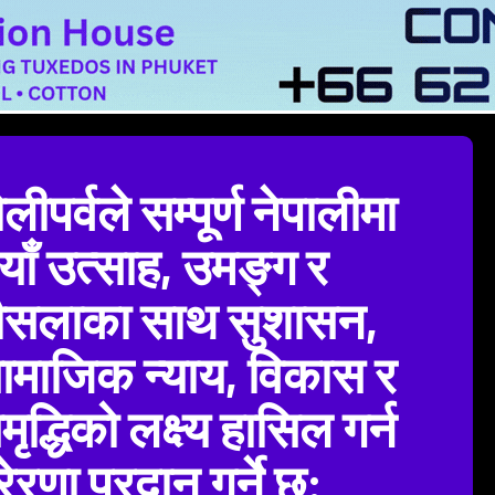
लीपर्वले सम्पूर्ण नेपालीमा
याँ उत्साह, उमङ्ग र
ौसलाका साथ सुशासन,
ामाजिक न्याय, विकास र
मृद्धिको लक्ष्य हासिल गर्न
रेरणा प्रदान गर्ने छ: