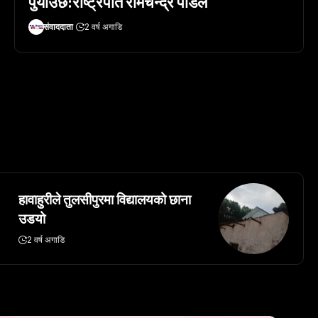
पुर्याउछ:राष्ट्रपति रामचन्द्र पौडेल
संवाददाता
2 वर्ष अगाडि
हावाहुरीले तुलसीपुरमा विद्यालयको छाना
उडयो
2 वर्ष अगाडि