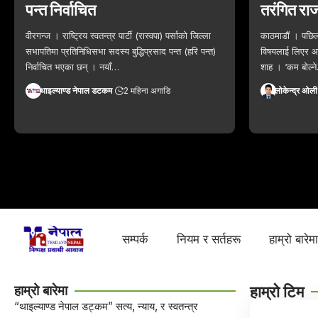
पन्त निर्वाचित
तरंगित रा
वीरगन्ज । राष्ट्रिय स्वतन्त्र पार्टी (रास्वपा) पर्साको जिल्ला
काठमाडौं । पछिल
सभापतिमा प्रतिनिधिसभा सदस्य बुद्धिप्रसाद पन्त (हरि पन्त)
विषयलाई लिएर आल
निर्वाचित भएका छन् । नयाँ…
शाह । ‘कम बोल्न
थाइल्याण्ड नेपाल डटकम
2 महिना अगाडि
लोकेन्द्र ओली
सम्पर्क
नियम र सर्तहरू
हाम्रो बारेम
हाम्रो बारेमा
हाम्रो टिम
“थाइल्याण्ड नेपाल डट्कम” सत्य, न्याय, र स्वतन्त्र