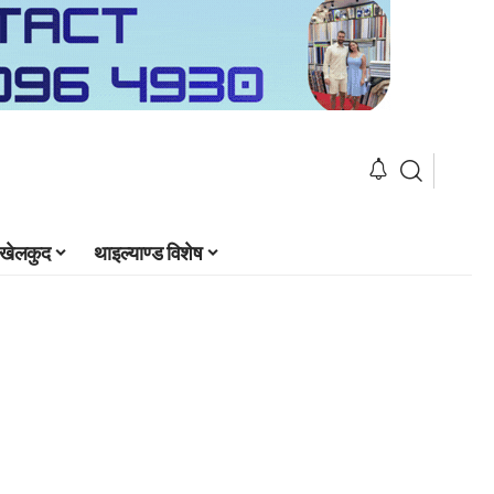
खेलकुद
थाइल्याण्ड विशेष