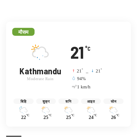
मौसम
21
°C
Kathmandu
°
°
21
_
21
94%
Moderate Rain
1 km/h
बिहि
शुक्र
शनि
आइत
सोम
°C
°C
°C
°C
°C
22
25
25
24
26