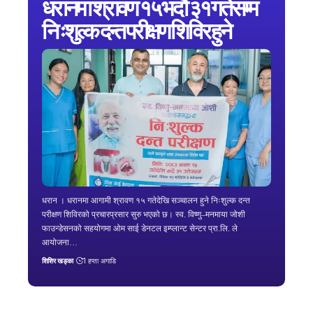
धरानमा श्रावण १५ भदौ ३१ गतेसम्म
निःशुल्क दन्त परीक्षण शिविर हुने
धरान । धरानमा आगामी श्रावण १५ गतेदेखि सञ्चालन हुने निःशुल्क दन्त
परीक्षण शिविरको प्रचारप्रसार सुरु भएको छ। स्व. विष्णु–मनमाया जोशी
फाउन्डेसनको सहयोगमा ओम साई डेनटल इम्प्लान्ट सेन्टर प्रा.लि. ले
आयोजना…
शिशिर खड्का
1 हप्ता अगाडि