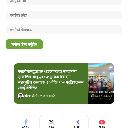
नेपाली राजदूतावास थाइल्याण्डको सहकार्यमा
प्रकाशित ‘भानु २०८३’ पुस्तक विवादमा:
सङ्ग्रहित रचनाहरू ९० देखि १०० प्रतिशतसम्म
एआई जेनेरेटेड
लोकेन्द्र ओली
3 हप्ता अगाडि
46.3K
3.4K
2.3K
3.2K