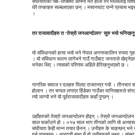
संघीयताको पक्ष–विपक्षमा आफ्नो मत होला तर मधेसलाई वि
धेरै तप्काहरु सल्बलाएका छन् । मसानघाट घन्ने प्रयास भइर
।
तर राजावादीहरु त ‘तेस्रो जनआन्दोलन’ सुरु भयो भनिरहन
यो संविधानको हत्या भयो भने नेपाल अनन्तकालिन रुपमा गृहय
। यो संविधान फाल्न लागेभने गाउँ गाउँबाट जनताले खेद्न
भनेका थिए । त्यसको परिणाम अहिले हेरिरहनुभएको छ ।
नागरिक समाज र दलहरु मिल्दा राजतन्त्र गयो । तीनचार सय 
होलान । तर चप्पल लगाएर हिंडेका गाउँका मानिसहरुले संग
त्यो जाग्यो भने यो पूर्वराजावादीहरु कहाँ पुग्छन् ।
उहाँहरुको तेस्रो जनआन्दोलन होइन् । तेस्रो जनआन्दोलन तपा
साल फर्काउने हो । ०१७ साल भाग तीनको लागि यो अभ्या
संघीयता केही मान्न तयार छैनन् । उनीहरु के चाहन्छन् भने राण
गर्न चाहन्छन् । भारदारी सभा नै हो उनीहरुको लक्ष्य । संसद