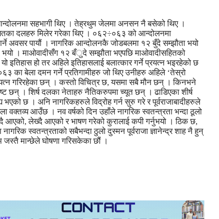
आन्दोलनमा सहभागी थिए । तेह्रथुम जेलमा अनसन नै बसेको थिए ।
ेलगायतका दलहरु मिलेर गरेका थिए । ०६२÷०६३ को आन्दोलनमा
 गर्ने अवसर पायौं । नागरिक आन्दोलनकै जोडबलमा १२ बुँदे सम्झौता भयो
ा भयो । माओवादीसँग १२ बँुदे सम्झौता भएपछि माओवादीसहितको
इतिहास हो तर अहिले इतिहासलाई बलात्कार गर्ने प्रयत्न भइरहेको छ
ा बेला दमन गर्ने प्रतिगामीहरु जो थिए उनीहरु अहिले ‘तेस्रो
यत्न गरिरहेका छन् । कस्तो विचित्र छ, यसमा सबै मौन छन् । किनभने
ट छन् । शिर्ष दलका नेताहरु नैतिकरुपमा च्यूत छन् । ढाडिएका शीर्ष
 भएको छ । अनि नागरिकहरुले विद्रोह गर्न सुरु गरे र पूर्वराजाबादीहरुले
ेला वक्तव्य आउँछ । नव वर्षको दिन उहाँले नागरिक स्वतन्त्रता भन्दा ठूलो
े भन्दै आएको, लेख्दै आएको र भाषण गरेको कुरालाई कपी गर्नुभयो । ठिक छ,
ागरिक स्वतन्त्रताको सबैभन्दा ठुलो दुस्मन पूर्वराजा ज्ञानेन्द्र शाह नै हुन्
म जस्तै मान्छेले घोषणा गरिसकेका छौं ।