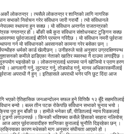
अर्को लोकतन्त्र । त्यसैले लोकतन्त्र र शान्तिको लागि नागरिक
न सभाको निर्वाचन गरेर संविधान जारी गरायौं । त्यो संविधानले
ेपालमा स्थापना हुन सक्छ । यो संविधान अन्तर्गत राजतन्त्रको
त्रिक गणतन्त्र हो । बाँकी सबै कुरा संविधान संशोधनबाट टुङ्गिन सक्छ
आवरणमा पूर्वराजालाई बौरिने प्रयत्न गरिदैछ । यो संविधान नमरी पूर्वराजा
 स्थापना गर्न यो संविधानको अवसानको कामना गरेर बसेका छन् ।
्मपन्थीहरु धर्मको कार्ड खेल्दैछन् । उनीहरुले चाहे अनुसार उग्रदक्षिणपन्थ
। सुशासनको कमीले ढाडिएका नेताको खातिर व्यवस्था नै दाउमा लगाइँदैछ ।
ुपयोग भइरहेको छ । लोकतन्त्रलाई धरापमा पार्न खोजियो र प्राण हरण
 । आगलागी गर्नु, लुटपाट गर्नु, तोडफोड गर्नु, मानव अधिकारकर्मीलाई
पूर्वराजा अपराधी नै हुन् । इतिहासले अपराधी भनेर पनि छुट दिंदा आज
ागि भएको ऐतिहासिक जनआन्दोलन सफल हुने वित्तिकै १२ बुँदे सहमतिलाई
 संविधान बन्यो । बल्ल तीन पटक रोकेपछि संविधान सभाको चुनाव भयो ।
िया पुरा हुन बाँकी छ । हामीले भनेका छौं, पीडितलाई न्याय पिडकलाई
ाई टुङगो लगाउनपर्छ । किनकी भविश्यमा कसैले हिंसाको साहारा नलियोस्
ौं । आज आएर पूर्वराजावादीहरु शान्तिका कुरालाई चुनौति दिइरहेका छन् ।
्ति प्रक्रियाका कारण मधेसको माग अनुसार संघीयता आएको हो ।