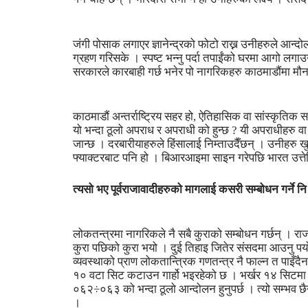
जंगी पोसाक लगाएर ज्ञानेन्द्रको फोटो राख्न उनीहरुले आन
ग्रहण गरिसके । स्पष्ट भन्नु पर्दा तपाईंको घरमा आगो लगाउ
सरकारले कारबाही गर्छ भनेर पो नागरिकहरु काठमाडौंमा मौन
काठमाडौं अन्तर्राष्ट्रिय सहर हो, ऐतिहासिक वा सांस्कृति
यो भन्दा ठूलो अपराध र अपराधी को हुन्छ ? यी अपराधीहरु वा
जान्छ । दरबारीयाहरुले हिंसालाई निम्ताउदैँछन् । उनीहरु 
फ्याक्टरबाट पनि हो । बिआरआइमा साइन गरेपछि भारत उत्
त्यसो भए पूर्वराजावादीहरुको मागलाई कसरी सम्बोधन गर्ने नि
लोकतन्त्रमा नागरिकले नै सबै कुराको सम्बोधन गर्छन् । राज
कुरा पछिको कुरा भयो । दुई तिहाइ जितेर संसदमा आउनु पर
व्यवस्थाको प्राण लोकतान्त्रिक गणतन्त्र नै फाल्न त पाइँद
१० वटा सिट कटाउन गार्हो भइरहेको छ । भर्खर १४ सिटमा पुग
०६२÷०६३ को भन्दा ठूलो आन्दोलन हुनुपर्छ । त्यो सम्भव छैन्
।