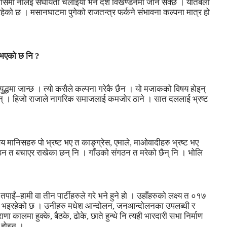
श्वासमा नलिई संघीयता चलाइयो भने देश विखण्डनमा जान सक्छ । यतिबेला
हेको छ । मसानघाटमा पुगेको राजतन्त्र फर्कने संभावना कल्पना मात्र हो
ुभएको छ नि ?
ुद्धमा जान्छ । त्यो कसैले कल्पना गरेकै छैन । यो मजाकको विषय होइन्
ेछन् । हिजो राजाले नागरिक समाजलाई कमजोर ठाने । सात दललाई भ्रष्ट
मानिसहरु पो भ्रष्ट भए त काङ्ग्रेस, एमाले, माओवादीहरु भ्रष्ट भए
ठन त बचाएर राखेका छन् नि । गाँउको संगठन त मरेको छैन् नि । भोलि
ईं–हामी वा तीन पार्टीहरुले गरे भने हुने हो । उहाँहरुको लक्ष्य त ०१७
स भइरहेको छ । उनीहरु मधेश आन्दोलन, जनआन्दोलनका उपलब्धी र
ा कालमा हुक्के, बैठके, ढोके, छाते हुन्थे नि त्यही भारदारी सभा निर्माण
 होइन् ।