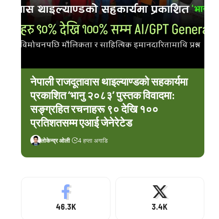
नेपाली राजदूतावास थाइल्याण्डको सहकार्यमा
प्रकाशित ‘भानु २०८३’ पुस्तक विवादमा:
सङ्ग्रहित रचनाहरू ९० देखि १००
प्रतिशतसम्म एआई जेनेरेटेड
लोकेन्द्र ओली
4 हप्ता अगाडि
46.3K
3.4K