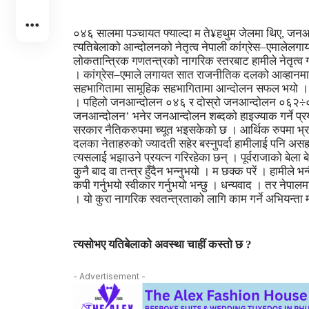
०४६ सालमा पञ्चायत फ्याल्दा म ते¥हथुम जेलमा थिए, जन
त्यतिबेलाको आन्दोलनको नेतृत्व नेपाली कांग्रेस–एमाल
लोकतान्त्रिक गणतन्त्रको नागरिक स्तरबाट हामीले नेतृत्व
। कांग्रेस–एमाले लगायत सात राजनीतिक दलको आव्हानम
सहभागितामा सामूहिक सहभागितामा आन्दोलन सफल भयो । यो 
। पहिलो जनआन्दोलन ०४६ र दोस्रो जनआन्दोलन ०६२÷०६३ क
जनआन्दोलन’ भनेर जनआन्दोलन शब्दको हाइज्याक गर्ने प्र
सरकार नैतिकरुपमा च्यूत भइसकेको छ । आर्थिक रुपमा भ्रष्
दलका नेताहरुको ज्यादती सहेर बस्नुपर्दा हामीलाई पनि असह्य
त्यसलाई भझाउने प्रयत्न गरिरहेका छन् । पूर्वराजाको बेला ब
कुनै बाद वा तन्त्र हुँदैन भन्नुभयो । म छक्क परें । हामील
कपी गर्नुभयो स्वीकार गर्नुभयो भन्छु । धन्यवाद । तर नेपालमा न
। यो कुरा नागरिक स्वतन्त्रताको लागि काम गर्ने अभियन्ता 
त्यसोभए यतिबेलाको अवस्था चाहीं कस्तो छ ?
- Advertisement -