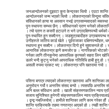
जनआन्दोलनको दुइवटा कुरा केन्द्रका थियो । एउटा शान्ति 
आन्दोलनको जन्म भएको थियो । लोकतन्त्रको विन्दुमा संविधा
संविधानको हत्या या अवसान नभई उग्रसाम्यवादको व्यवस्था न
पुनःस्थापना सम्भव छैन् । संविधानको प्राण भनेको लोकतान्
। त्यो प्राण त कसरी हटाउने त भने उग्रदक्षिणपन्थी धर्मको 
पुनःस्थापित हुन सक्दैनन् । जडशुत्रबादीहरु उग्रबामपन्थ
उनीहरुले जातिय कार्ड खेले । पूर्वराजाका दक्षिणपन्थीहरु, धर
स्थापना हुन सक्दैन । लोकतन्त्र दिगो हुने सुशासनले हो 
आन्तरिक लोकतन्त्र झनै कमजोर छ । नागरिकको भोटको दुर
गर्नका लागि तीनकुनेमा आपराधिक कृत्यको सहरा लिन खोजियो
डलरे भन्दै कुट्नु भनेको आपराधिक गतिविधि हाबी हुनु हो । 
असली रुपमा प्रकट भए । लोकतन्त्र पनि खतरामा गयो ।
पसिना बगाएर ल्याएको लोकतन्त्र खतरामा अनि शान्तिका ल
अनुमोदन गर्यो र अन्तरिम संसद बन्यो । त्यसपछि अन्तरिम
अनि बल्ल संविधान आयो । खाली संक्रमणकालिन न्याय प्रक्र
सजाय सुनिश्चित हुनेगरी संक्रमणकालिन न्याय प्रक्रियाल
। द्वन्द्व नबल्जियोस् । हामीले शान्तिका लागि काम गरेका ह
शान्ति प्रक्रियाकै तहमा गणतन्त्र आएको हो । त्यही शान