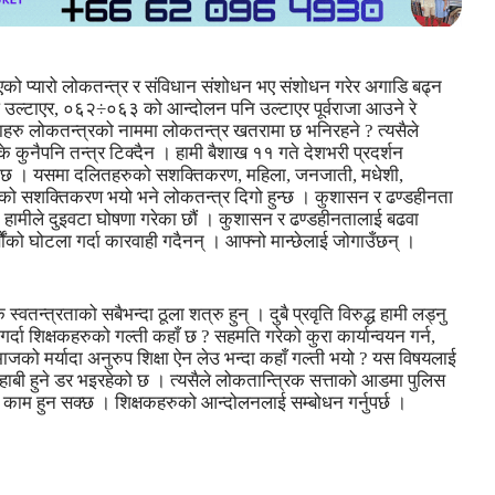
एको प्यारो लोकतन्त्र र संविधान संशोधन भए संशोधन गरेर अगाडि बढ्न
ि उल्टाएर, ०६२÷०६३ को आन्दोलन पनि उल्टाएर पूर्वराजा आउने रे
 नेताहरु लोकतन्त्रको नाममा लोकतन्त्र खतरामा छ भनिरहने ? त्यसैले
के कुनैपनि तन्त्र टिक्दैन । हामी बैशाख ११ गते देशभरी प्रदर्शन
ण’ छ । यसमा दलितहरुको सशक्तिकरण, महिला, जनजाती, मधेशी,
को सशक्तिकरण भयो भने लोकतन्त्र दिगो हुन्छ । कुशासन र ढण्डहीनता
 । हामीले दुइवटा घोषणा गरेका छौं । कुशासन र ढण्डहीनतालाई बढवा
बौंको घोटला गर्दा कारवाही गदैनन् । आफ्नो मान्छेलाई जोगाउँछन् ।
वतन्त्रताको सबैभन्दा ठूला शत्रु हुन् । दुबै प्रवृति विरुद्ध हामी लड्नु
्दा शिक्षकहरुको गल्ती कहाँ छ ? सहमति गरेको कुरा कार्यान्वयन गर्न,
जको मर्यादा अनुरुप शिक्षा ऐन लेउ भन्दा कहाँ गल्ती भयो ? यस विषयलाई
ाबी हुने डर भइरहेको छ । त्यसैले लोकतान्त्रिक सत्ताको आडमा पुलिस
 काम हुन सक्छ । शिक्षकहरुको आन्दोलनलाई सम्बोधन गर्नुपर्छ ।