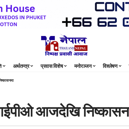
ि
अर्थतन्त्र
प्रवास विशेष
मनोरञ्जन
विश्लेषण
िष्कासनमा
 आईपीओ आजदेखि निष्कासन