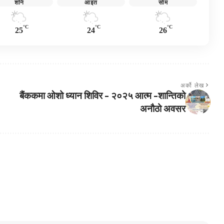
शनि
आइत
सोम
°C
°C
°C
25
24
26
अर्को लेख
बैंककमा ओशो ध्यान शिविर – २०२५ आत्म –शान्तिको
अनौठो अवसर