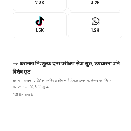
2.3K
3.2K
1.5K
1.2K
ट्रेन्डिङ
धरानमा निःशुल्क दन्त परीक्षण सेवा सुरु, उपचारमा पनि
विशेष छुट
धरान । धरान–२, देशीलाइनस्थित ओम साई डेन्टल इम्प्लान्ट सेन्टर प्रा.लि. मा
श्रावण १५ गतेदेखि निःशुल्क…
5 दिन अगाडि