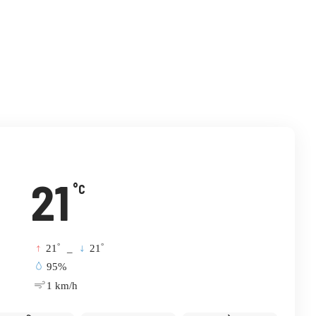
विटर
इमेल
टेलिग्राम
21
°C
°
°
21
_
21
95%
1 km/h