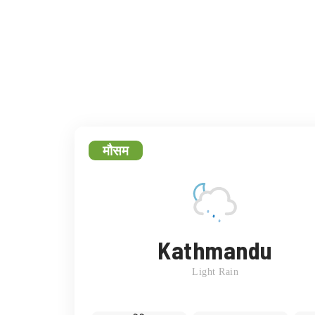
फेसबुक
ट्
मौसम
Kathmandu
Light Rain