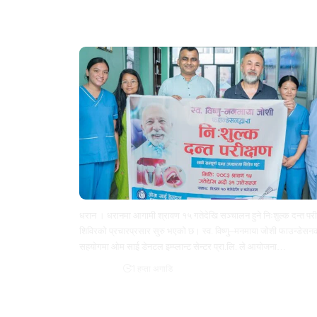
धरानमा श्रावण १५ भदौ ३१ गतेसम्म निःशुल्क
दन्त परीक्षण शिविर हुने
धरान । धरानमा आगामी श्रावण १५ गतेदेखि सञ्चालन हुने निःशुल्क दन्त परी
शिविरको प्रचारप्रसार सुरु भएको छ। स्व. विष्णु–मनमाया जोशी फाउन्डेसन
सहयोगमा ओम साई डेनटल इम्प्लान्ट सेन्टर प्रा.लि. ले आयोजना…
शिशिर खड्का
1 हप्ता अगाडि