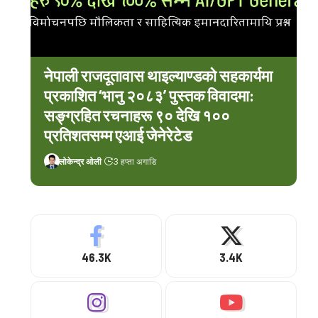
नेपाली राजदूतावास थाइल्याण्डको सहकार्यमा
प्रकाशित ‘भानु २०८३’ पुस्तक विवादमा:
सङ्ग्रहित रचनाहरू ९० देखि १००
प्रतिशतसम्म एआई जेनेरेटेड
लोकेन्द्र ओली
3 हप्ता अगाडि
46.3K
3.4K