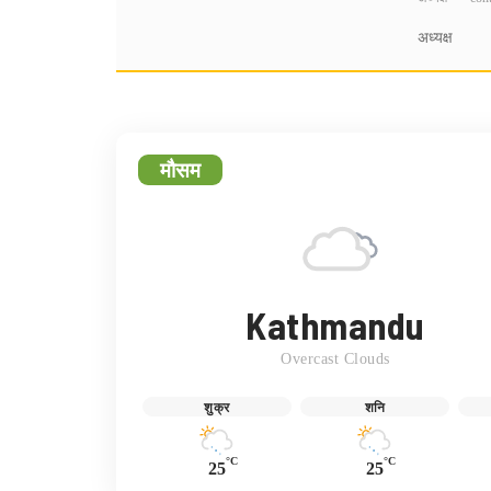
अध्यक्ष
मौसम
Kathmandu
Overcast Clouds
शुक्र
शनि
°C
°C
25
25