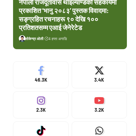
नेपाली राजदूतावास थाइल्याण्डको सहकार्यमा
प्रकाशित ‘भानु २०८३’ पुस्तक विवादमा:
सङ्ग्रहित रचनाहरू ९० देखि १००
प्रतिशतसम्म एआई जेनेरेटेड
लोकेन्द्र ओली
4 हप्ता अगाडि
46.3K
3.4K
2.3K
3.2K