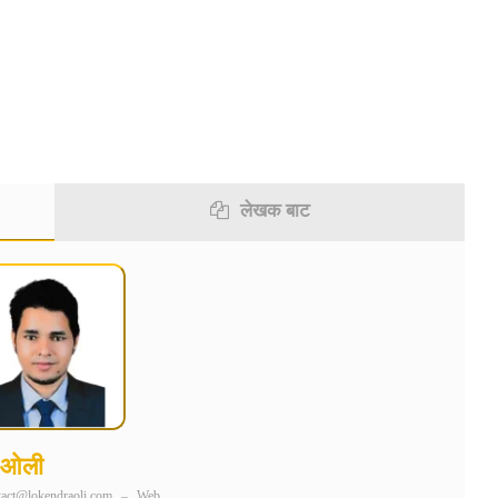
विटर
इमेल
टेलिग्राम
लेखक बाट
र ओली
tact@lokendraoli.com
–
Web