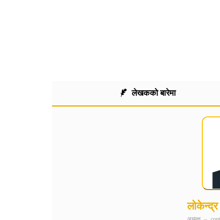
फेसबुक
ट्
लेखकको बारेमा
लोकेन्द्
अध्यक्ष
–
con