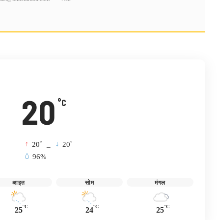
20
°C
°
°
20
_
20
96%
आइत
सोम
मंगल
°C
°C
°C
25
24
25