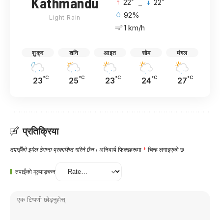
Kathmandu
°
°
22
_
22
92%
Light Rain
1 km/h
शुक्र
शनि
आइत
सोम
मंगल
°C
°C
°C
°C
°C
23
25
23
24
27
प्रतिक्रिया
तपाईँको इमेल ठेगाना प्रकाशित गरिने छैन।
अनिवार्य फिल्डहरूमा
*
चिन्ह लगाइएको छ
तपाईंको मूल्याङ्कन