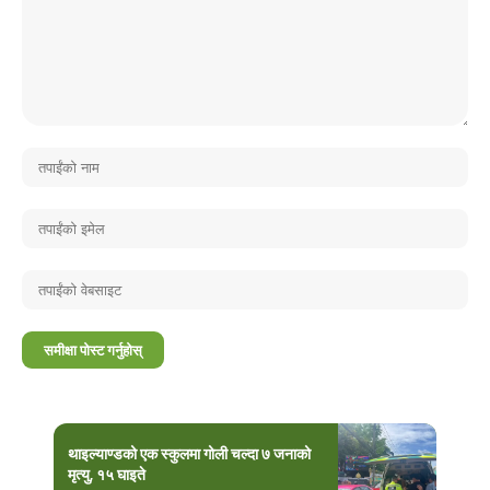
थाइल्याण्डको एक स्कुलमा गोली चल्दा ७ जनाको
मृत्यु, १५ घाइते