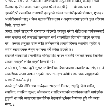
‘रास्वपाले देश र जनताको लागि दशकौदेखी अतुलनीय योगदान, बलिदान तथा
विलक्षण प्रतिभा वा क्षमताबाट प्राप्त गरेको कदापी हैन । यो सफलता त
दशकौदेखी तत्कालिन सत्ताधारी दलहरुले गरेका कमजोरीहरुको योगफल, एआइ र
अल्गोरिदमको जादु र विश्व भूराजनीतिक दृश्य र अदृश्य प्रभावहरुको कुल परिणाम
थियो,’ उनले भने ।
त्यस्तै, उनले राष्ट्रपति रामचन्द्र पौडेलले प्रस्तुत गरेको नीति तथा कार्यक्रमलाई
समेत उल्लेख गर्दै त्यसलाई रास्वपाको नयाँ राजनीतिक दिशासँग जोड्ने प्रयास
गरे। उनका अनुसार उक्त नीति कार्यक्रमले आगामी दिनमा स्थानीय, प्रदेश र
संघीय तहमा एकल नेतृत्व स्थापना गर्ने संकेत दिएको छ।
बादलले रास्वपाको राजनीतिक चरित्रमाथि प्रश्न उठाउँदै यसलाई स्पष्ट वैचारिक
आधार नभएको शक्ति भएको टिप्पणी गरे।
उनले भने, ‘रास्वपा कुनै सुशङ्गत वैज्ञानिक विचारधारामा आधारित दल होइन। यो
आकस्मिक रूपमा उत्पन्न भएको, अत्यन्त महत्त्वाकांक्षी र अराजक समूहहरूको
अस्थायी गठजोड हो।’
उनले कुनै पनि नीति तथा कार्यक्रम राष्ट्रको विकास, समृद्धि, दिगो शान्ति,
स्थायित्व, नागरिक सुरक्षा, लोकतन्त्र र राष्ट्रियताको प्रवर्धनका लागि मार्गदर्शक
हुनुपर्ने भए पनि व्यवहारमा राजनीतिक नेतृत्वको भूमिका निर्णायक हुने पनि बताए ।
सेयर:
2