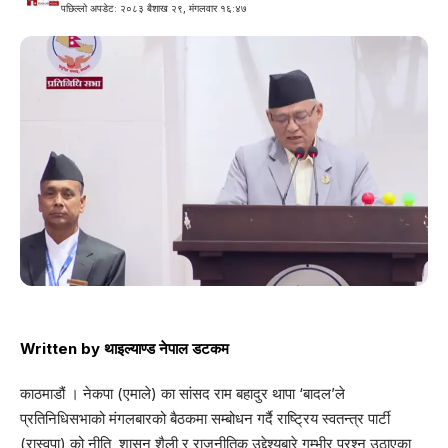
पछिल्लो अपडेट: २०८३ बैशाख २९, मंगलवार १६:४७
Written by
थाइल्याण्ड नेपाल डटकम
काठमाडौं । नेकपा (एमाले) का सांसद राम बहादुर थापा ‘बादल’ले
प्रतिनिधिसभाको मंगलबारको बैठकमा सम्बोधन गर्दै राष्ट्रिय स्वतन्त्र पार्टी
(रास्वपा) को नीति, शासन शैली र राजनीतिक उद्देश्यबारे गम्भीर प्रश्न उठाएका