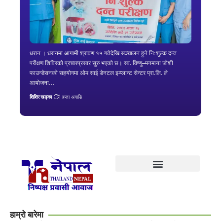
धरान । धरानमा आगामी श्रावण १५ गतेदेखि सञ्चालन हुने निःशुल्क दन्त
परीक्षण शिविरको प्रचारप्रसार सुरु भएको छ। स्व. विष्णु–मनमाया जोशी
फाउन्डेसनको सहयोगमा ओम साई डेनटल इम्प्लान्ट सेन्टर प्रा.लि. ले
आयोजना…
शिशिर खड्का
1 हप्ता अगाडि
हाम्रो बारेमा