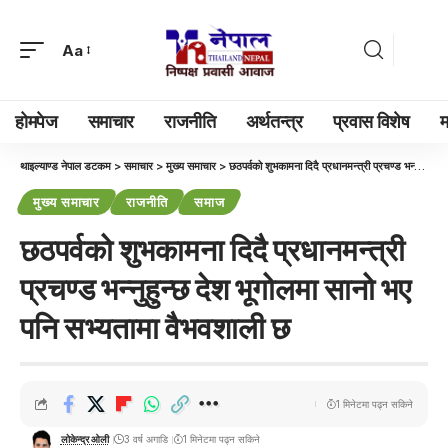
Aa
होमपेज
समाचार
राजनीति
अर्थतन्त्र
प्रवास विशेष
म
थाइल्याण्ड नेपाल डटकम
>
समाचार
>
मुख्य समाचार
>
छठपर्वको शुभकामना दिदै प्रधानमन्त्री प्रचण्ड भन्नुहुन्छ देश भूगोलमा सानो भए पनि सभ्यतामा वैभवशाली छ
मुख्य समाचार
राजनीति
समाज
छठपर्वको शुभकामना दिदै प्रधानमन्त्री
प्रचण्ड भन्नुहुन्छ देश भूगोलमा सानो भए
पनि सभ्यतामा वैभवशाली छ
1 मिनेटमा पढ्न सकिने
लोकेन्द्र ओली
3 वर्ष अगाडि
1 मिनेटमा पढ्न सकिने