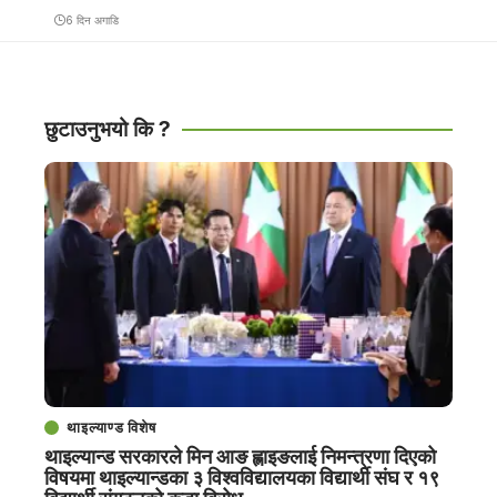
6 दिन अगाडि
छुटाउनुभयो कि ?
थाइल्याण्ड विशेष
थाइल्यान्ड सरकारले मिन आङ ह्लाइङलाई निमन्त्रणा दिएको
विषयमा थाइल्यान्डका ३ विश्वविद्यालयका विद्यार्थी संघ र १९