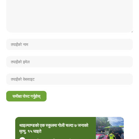
थाइल्याण्डको एक स्कुलमा गोली चल्दा ७ जनाको
मृत्यु, १५ घाइते