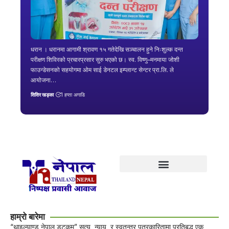
धरान । धरानमा आगामी श्रावण १५ गतेदेखि सञ्चालन हुने निःशुल्क दन्त
परीक्षण शिविरको प्रचारप्रसार सुरु भएको छ। स्व. विष्णु–मनमाया जोशी
फाउन्डेसनको सहयोगमा ओम साई डेनटल इम्प्लान्ट सेन्टर प्रा.लि. ले
आयोजना…
शिशिर खड्का
1 हप्ता अगाडि
हाम्रो बारेमा
“थाइल्याण्ड नेपाल डट्कम” सत्य, न्याय, र स्वतन्त्र पत्रकारितामा प्रतिबद्ध एक