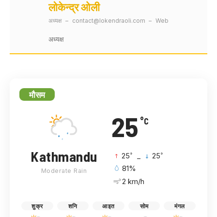
लोकेन्द्र ओली
अध्यक्ष
–
contact@lokendraoli.com
–
Web
अध्यक्ष
मौसम
25
°C
Kathmandu
°
°
25
_
25
81%
Moderate Rain
2 km/h
शुक्र
शनि
आइत
सोम
मंगल