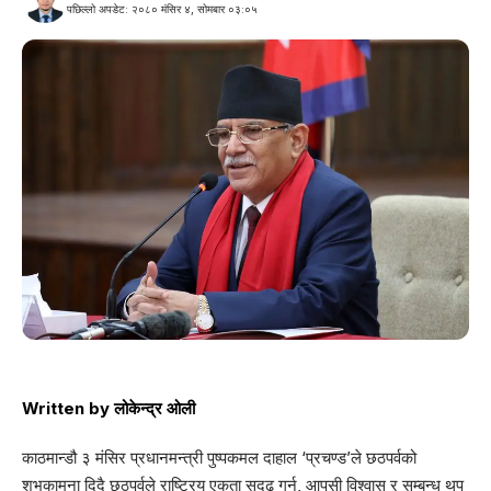
पछिल्लो अपडेट: २०८० मंसिर ४, सोमबार ०३:०५
Written by
लोकेन्द्र ओली
काठमान्डौ ३ मंसिर प्रधानमन्त्री पुष्पकमल दाहाल ‘प्रचण्ड’ले छठपर्वको
शुभकामना दिदै छठपर्वले राष्ट्रिय एकता सुदृढ गर्न, आपसी विश्वास र सम्बन्ध थप