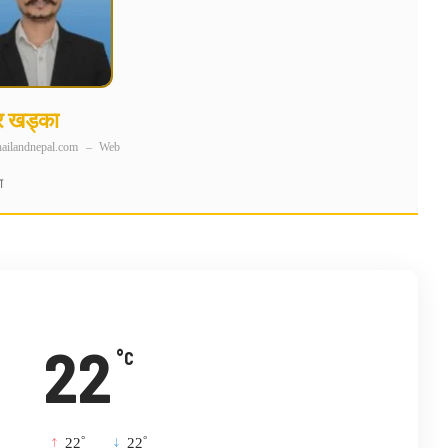
र खड्का
hailandnepal.com
–
Web
ा
22
°C
°
°
22
_
22