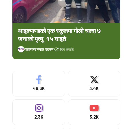
थाइल्याण्डको एक स्कुलमा गोली चल्दा ७
जनाको मृत्यु, १५ घाइते
थाइल्याण्ड नेपाल डटकम
1 दिन अगाडि
46.3K
3.4K
2.3K
3.2K