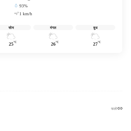
93%
1 km/h
सोम
मंगल
बुध
°C
°C
°C
25
26
27
फलो