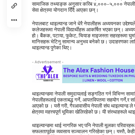
सामाजिक तथ्याङ्क अनुसार करिब ४,०००–५,००० नेपालीहरू
सेवा क्षेत्रमा योगदान दिँदै आएका छन्।
नेपालबाट थाइल्यान्ड जाने धेरै नेपालीहरू अध्ययनका उद्देश्यल
कलेजहरूमा नेपाली विद्यार्थीहरू आकर्षित भएका छन्। अध्यय
हो। बैंकक, पटाया, फुकेट, चियाङ माइजस्ता सहरहरूमा घुमफि
मानिसहरू भेटिनु सामान्य अनुभव बनेको छ। उदाहरणका ल
थाइल्यान्ड पुगेका थिए।
- Advertisement -
थाइल्यान्डमा नेपाली समुदायलाई सङ्गठित गर्न विभिन्न साम
नेपालीहरूलाई एकताबद्ध गर्ने, आपतविपतमा सहयोग गर्ने,र स
आएको छ । यसै गरी, गैरआवासीय नेपाली संघ थाइल्यान्ड 
क्षेत्रमा महत्त्वपूर्ण भूमिका खेलिरहेको छ। यी संस्थाहरूल
थाइल्यान्डमा थाई नागरिक भए पनि नेपाली मूलका परिवारहरू 
सफलतापूर्वक व्यवसाय सञ्चालन गरिरहेका छन्। यस्तै, केह