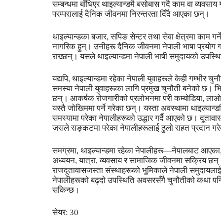
सम्बन्धमा बाँधिएर थाइल्यान्डमै बसोबास गर्दै काम वा व्यवसाय
परम्परालाई दैनिक जीवनमा निरन्तरता दिँदै आएका छन्।
थाइल्यान्डका बजार, सपिङ सेन्टर तथा सेवा क्षेत्रमा काम गर
नागरिक हुन्। उनीहरू दैनिक जीवनमा नेपाली भाषा प्रयोग ग
राख्छन्। यसले थाइल्यान्डमा नेपाली भाषी समुदायको उपस
यद्यपि, थाइल्यान्डमा रहेका नेपाली युवाहरूले केही गम्भीर च
समस्या नेपाली युवाहरूका लागि प्रमुख चुनौती बनेको छ। भिस
छन्। आकर्षक रोजगारीको प्रलोभनमा परी कम्बोडिया, लाओस्,
यस्तै जोखिममा पर्ने गरेका छन्। यस्ता अवस्थामा थाइल्यान
समस्यामा परेका नेपालीहरूको उद्धार गर्दै आएको छ। दूतावास
जसले सङ्कटमा परेका नेपालीहरूलाई ठुलो राहत प्रदान ग
समग्रमा, थाइल्यान्डमा रहेका नेपालीहरू—नेपालबाट आएका
अध्ययन, यात्रा, व्यवसाय र सामाजिक जीवनमा सक्रिय छन्।
राजदूतावासजस्ता संस्थाहरूको भूमिकाले नेपाली समुदायलाई 
नेपालीहरूको बढ्दो उपस्थिति अवसरसँगै चुनौतीको कथा पनि 
सकिन्छ।
सेयर:
30