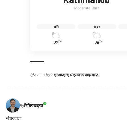
Moderate Rain
शनि
आइत
°C
°C
22
26
ट्याग गरिएको:
एनआरएनए थाइल्यान्ड
थाइल्यान्ड
शिशिर खड्का
By
संवाददाता