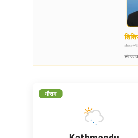
शिशि
shisir@t
संवाददात
मौसम
Kathmandu