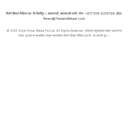
सिस्ने हिमाल मिडिया प्रा. लि किर्तीपुर ८ काठमाण्डौ, समाचारको लागी, फोन: +977 974-5374729, इमेल:
News@ThailandNepal.com
© 2025 Sisne Himal Media Pvt.Ltd. All Rights Reserved. स्रोतहरू खुलाइएका बाहेक थाइल्याण्ड
नेपाल डट्कम मा प्रकाशित सम्पूर्ण सामग्रीहरू सिस्ने हिमाल मिडिया प्रा.लि. का सम्पत्ति हुन् ।