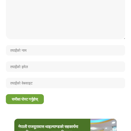
नेपाली राजदूतावास थाइल्याण्डको सहकार्यमा