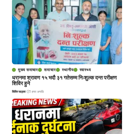
मुख्य समाचार
समाचार
स्थानीय
स्वास्थ्य
धरानमा श्रावण १५ भदौ ३१ गतेसम्म निःशुल्क दन्त परीक्षण
शिविर हुने
शिशिर खड्का
1 हप्ता अगाडि