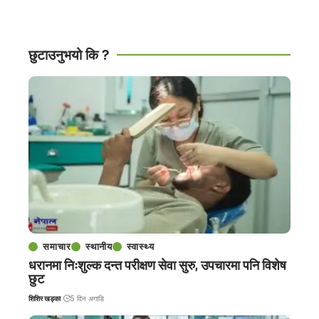
छुटाउनुभयो कि ?
समाचार
स्थानीय
स्वास्थ्य
धरानमा निःशुल्क दन्त परीक्षण सेवा सुरु, उपचारमा पनि विशेष
छुट
शिशिर खड्का
5 दिन अगाडि