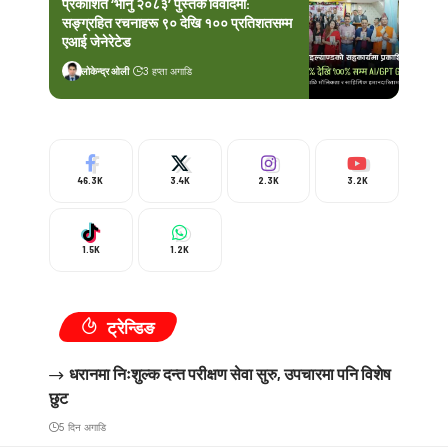
प्रकाशित ‘भानु २०८३’ पुस्तक विवादमा:
सङ्ग्रहित रचनाहरू ९० देखि १०० प्रतिशतसम्म
एआई जेनेरेटेड
लोकेन्द्र ओली
3 हप्ता अगाडि
46.3K
3.4K
2.3K
3.2K
1.5K
1.2K
ट्रेन्डिङ
धरानमा निःशुल्क दन्त परीक्षण सेवा सुरु, उपचारमा पनि विशेष
छुट
5 दिन अगाडि