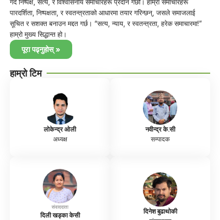
गर्दै निष्पक्ष, सत्य, र विश्वासनीय समाचारहरू प्रदान गर्छौं। हाम्रा समाचारहरू
पारदर्शिता, निष्पक्षता, र स्वतन्त्रताको आधारमा तयार गरिन्छन्, जसले समाजलाई
सूचित र सशक्त बनाउन मद्दत गर्छ। “सत्य, न्याय, र स्वतन्त्रता, हरेक समाचारमा!”
हाम्रो मुख्य सिद्धान्त हो।
पूरा पढ्नुहोस् »
हाम्रो टिम
लोकेन्द्र ओली
नवीन्द्र के.सी
अध्यक्ष
सम्पादक
संवाददाता
दिनेश बुढाथोकी
दिली खड्का केसी