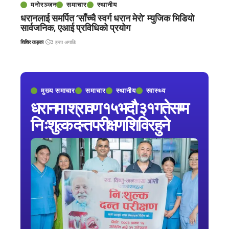
मनोरञ्जन
समाचार
स्थानीय
धरानलाई समर्पित ‘साँच्चै स्वर्ग धरान मेरो’ म्युजिक भिडियो
सार्वजनिक, एआई प्रविधिको प्रयोग
शिशिर खड्का
3 हप्ता अगाडि
मुख्य समाचार
समाचार
स्थानीय
स्वास्थ्य
धरानमा श्रावण १५ भदौ ३१ गतेसम्म
निःशुल्क दन्त परीक्षण शिविर हुने