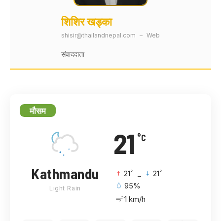
शिशिर खड्का
shisir@thailandnepal.com
–
Web
संवाददाता
मौसम
21
°C
Kathmandu
°
°
21
_
21
95%
Light Rain
1 km/h