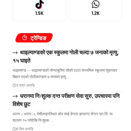
1.5K
1.2K
ट्रेन्डिङ
थाइल्याण्डको एक स्कुलमा गोली चल्दा ७ जनाको मृत्यु,
१५ घाइते
थाइल्याण्ड — थाइल्याण्डको नोन्थाबुरीमा रहेको एउटा माध्यमिक स्कुलमा शुक्रबार
बिहान भएको गोलीकाण्डमा ७ जनाको मृत्यु…
3 घण्टा अगाडि
धरानमा निःशुल्क दन्त परीक्षण सेवा सुरु, उपचारमा पनि
विशेष छुट
धरान । धरान–२, देशीलाइनस्थित ओम साई डेन्टल इम्प्लान्ट सेन्टर प्रा.लि. मा
श्रावण १५ गतेदेखि निःशुल्क…
6 दिन अगाडि