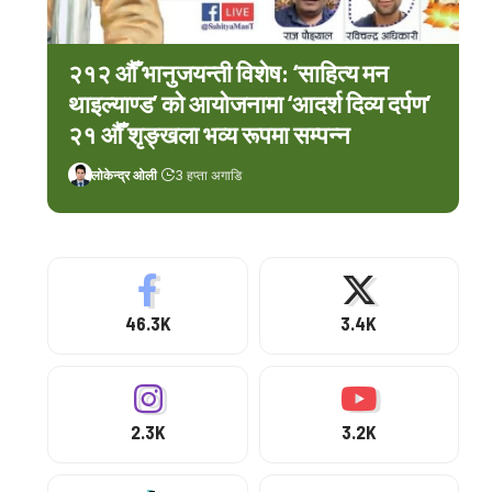
२१२ औँ भानुजयन्ती विशेष: ‘साहित्य मन
थाइल्याण्ड’ को आयोजनामा ‘आदर्श दिव्य दर्पण’
२१ औँ शृङ्खला भव्य रूपमा सम्पन्न
लोकेन्द्र ओली
3 हप्ता अगाडि
46.3K
3.4K
2.3K
3.2K