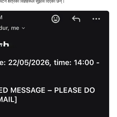
र्यटन क्षेत्रका विज्ञहरूले सुझाव दिएका छन्।