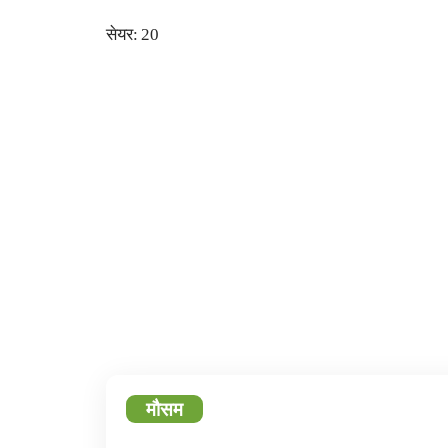
सेयर:
20
2
फेसबुक
ट्
मौसम