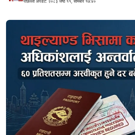
पछिल्लो अपडेट: २०८३ जेष्ठ ११, सोमबार १७:४०