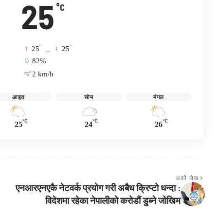
25
°C
°
°
25
_
25
82%
2 km/h
आइत
सोम
मंगल
°C
°C
°C
25
24
26
अर्को लेख
एनआरएनएकै नेटवर्क प्रयोग गरी अबैध क्रिप्टो धन्दा :
विदेशमा रहेका नेपालीको करोडौं डुब्ने जोखिम