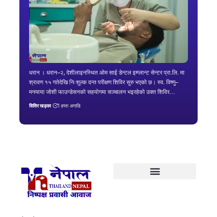
धरान । धरान–२, देशीलाइनस्थित ओम साई डेन्टल इम्प्लान्ट सेन्टर प्रा.लि. मा
श्रावण १५ गतेदेखि निःशुल्क दन्त परीक्षण शिविर सुरु भएको छ। स्व. विष्णु–
मनमाया जोशी फाउन्डेसनको सहयोगमा सञ्चालन भइरहेको उक्त शिविर…
शिशिर खड्का
1 हप्ता अगाडि