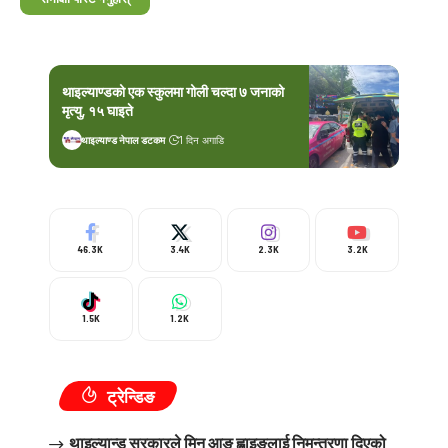
थाइल्याण्डको एक स्कुलमा गोली चल्दा ७ जनाको
मृत्यु, १५ घाइते
थाइल्याण्ड नेपाल डटकम
1 दिन अगाडि
46.3K
3.4K
2.3K
3.2K
1.5K
1.2K
ट्रेन्डिङ
थाइल्यान्ड सरकारले मिन आङ ह्लाइङलाई निमन्त्रणा दिएको