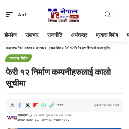
Aa
होमपेज
समाचार
राजनीति
अर्थतन्त्र
प्रवास विशेष
म
थाइल्याण्ड नेपाल डटकम
>
समाचार
>
प्रवास विशेष
>
फेरी १२ निर्माण कम्पनीहरुलाई कालो सूचीमा
प्रवास विशेष
फेरी १२ निर्माण कम्पनीहरुलाई कालो
सूचीमा
1 मिनेटमा पढ्न सकिने
संवाददाता
3 वर्ष अगाडि
1 मिनेटमा पढ्न सकिने
पछिल्लो अपडेट: २०८० मंसिर २५, सोमबार १२:२५