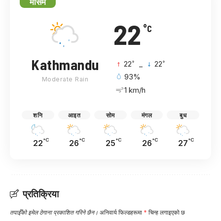
मौसम
22
°C
Kathmandu
°
°
22
_
22
93%
Moderate Rain
1 km/h
शनि
आइत
सोम
मंगल
बुध
°C
°C
°C
°C
°C
22
26
25
26
27
प्रतिक्रिया
तपाईँको इमेल ठेगाना प्रकाशित गरिने छैन।
अनिवार्य फिल्डहरूमा
*
चिन्ह लगाइएको छ