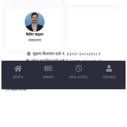
शिशिर खड्का
संवाददाता
सूचना विभागमा दर्ता नं. ४३५२-२०८०/२०८१
प्रेस काउन्सिलको दर्ता नं. ४३४७-२०८०/०८१
दैनिक न्यूजलेटर
📰
होमपेज
समाचार
ताजा अपडेट
प्रोफाइल
ताजा समाचार, प्रवृत्ति, अन्तर्दृष्टि, र उपयोगी जानकारी तपाईंको इनबक्समा!
📩 ईमेल ठेगाना: