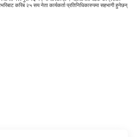
रिबाट करिब २५ सय नेता कार्यकर्ता प्रतिनिधिकारुपमा सहभागी हुनेछन्
विटर
इमेल
टेलिग्राम