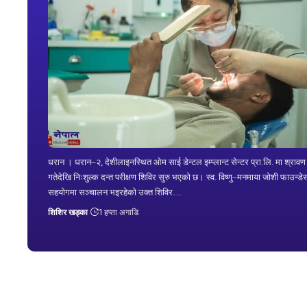
धरान । धरान–२, देशीलाइनस्थित ओम साई डेन्टल इम्प्लान्ट सेन्टर प्रा.लि. मा श्राव
गतेदेखि निःशुल्क दन्त परीक्षण शिविर सुरु भएको छ। स्व. विष्णु–मनमाया जोशी फाउन्ड
सहयोगमा सञ्चालन भइरहेको उक्त शिविर…
शिशिर खड्का
1 हप्ता अगाडि