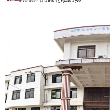
पछिल्लो अपडेट: २०८० मंसिर २९, शुक्रबार ०९:२४