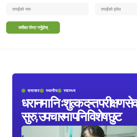
समाचार
स्थानीय
स्वास्थ्य
धरानमा निःशुल्क दन्त परीक्षण सेव
सुरु, उपचारमा पनि विशेष छुट