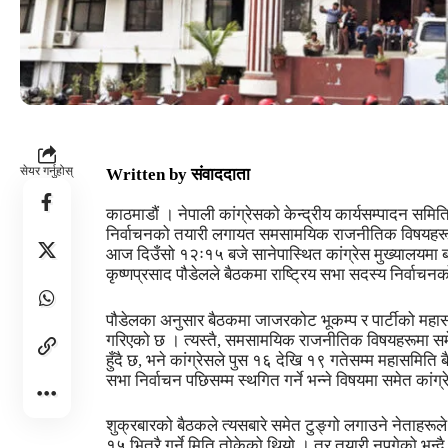
सेयर गर्नुहोस्
Written by
संवाददाता
काठमाडौं । नेपाली कांग्रेसको केन्द्रीय कार्यसम्पादन सम
निर्वाचनको तयारी लगायत समसामयिक राजनीतिक विषयहरूम
आज दिउँसो १२ः१५ बजे सानेपास्थित कांग्रेस मुख्यालयमा बस
कृष्णप्रसाद पौडेलले बैठकमा राष्ट्रिय सभा सदस्य निर्वा
पौडेलका अनुसार बैठकमा जाजरकोट भूकम्प र पार्टीको महा
गरिएको छ । त्यस्तै, समसामयिक राजनीतिक विषयहरूमा सम
हुँदै छ, भने कांग्रेसले पुस १६ देखि १९ गतेसम्म महासमिति
सभा निर्वाचन पछिसम्म स्थगित गर्ने भन्ने विषयमा समेत कांग
शुक्रबारको बैठकले त्यसबारे समेत टुङ्गो लगाउने नेताहर
१५ भित्रै गर्ने मिति तोकेको थियो । तर तयारी नपुगेको भन्