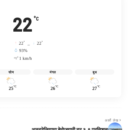
22
°C
°
°
22
_
22
93%
1 km/h
सोम
मंगल
बुध
°C
°C
°C
25
26
27
अर्को लेख
अस्ट्रेलियामा बेरोजगारी दर ३.९ प्रतिशत