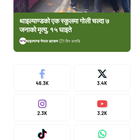
थाइल्याण्डको एक स्कुलमा गोली चल्दा ७
जनाको मृत्यु, १५ घाइते
थाइल्याण्ड नेपाल डटकम
1 दिन अगाडि
46.3K
3.4K
2.3K
3.2K