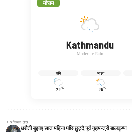
मौसम
Kathmandu
Moderate Rain
शनि
आइत
°C
°C
22
26
अघिल्लो लेख
धरौती बुझाए सात महिना पछि छुट्दै पूर्व गृहमन्त्री बालकृष्ण