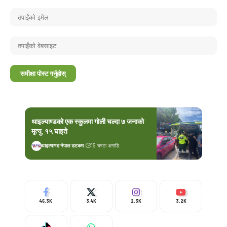
थाइल्याण्डको एक स्कुलमा गोली चल्दा ७ जनाको
मृत्यु, १५ घाइते
थाइल्याण्ड नेपाल डटकम
15 घण्टा अगाडि
46.3K
3.4K
2.3K
3.2K