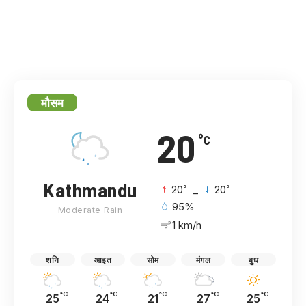
मौसम
20
°C
Kathmandu
°
°
20
_
20
95%
Moderate Rain
1 km/h
शनि
आइत
सोम
मंगल
बुध
°C
°C
°C
°C
°C
25
24
21
27
25