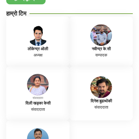
हाम्रो टिम
लोकेन्द्र ओली
नवीन्द्र के.सी
अध्यक्ष
सम्पादक
संवाददाता
दिनेश बुढाथोकी
दिली खड्का केसी
संवाददाता
संवाददाता