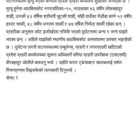
घटनास्थलमै मृत्यु भएको कर्णाली प्रदेश प्रहरी कार्यालय सुर्खेतले जनाएको छ ।
मुत्यु हुनेमा आठबिसकोट नगरपालिका–१०, नाउलाका ४६ वर्षीय लोकबहादुर
शाही, उनकी ४२ वर्षिया श्रीमती चुट्की शाही, सोही ठाउँका भैडाँडा बस्ने ५२ वर्षीय
हरदर साकी, ४८ वर्षीय धनराम सार्की र ४७ वर्षिया निर्मला सार्की रहेका छन् ।
प्रहरीका अनुसार कोट इर्जाखोला नजिकै भएको दुर्घटनामा अन्य ९ जना घाइते
भएका छन् । अहिले घाइतेको स्थानीय आठबिसकोट अस्पतालमा उपचार भइरहेको
छ । दुर्घटना लगत्तै घटनास्थलमा एम्बुलेन्स, प्रहरी र नगरप्रहरी खटिएको
प्रदेश प्रहरी कार्यालयका सूचना अधिकारी वरिष्ठ प्रहरी उपरीक्षक (एसएसपी)
वीरबहादुर ओलीले बताउनु भयो । उहाँले फरार ट्¥याक्टर चालकलाई समेत
नियन्त्रणमा लिइसकेको जानकारी दिनुभयो ।
सेयर:
1