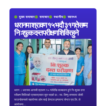
मुख्य समाचार
समाचार
स्थानीय
स्वास्थ्य
धरानमा श्रावण १५ भदौ ३१ गतेसम्म
निःशुल्क दन्त परीक्षण शिविर हुने
धरान । धरानमा आगामी श्रावण १५ गतेदेखि सञ्चालन हुने निःशुल्क दन्त
परीक्षण शिविरको प्रचारप्रसार सुरु भएको छ। स्व. विष्णु–मनमाया जोशी
फाउन्डेसनको सहयोगमा ओम साई डेनटल इम्प्लान्ट सेन्टर प्रा.लि. ले
आयोजना…