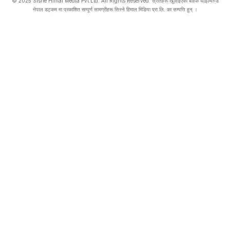
© 2025 Sisne Himal Media Pvt.Ltd. All Rights Reserved. स्रोतहरू खुलाइएका बाहेक थाइल्याण्ड
नेपाल डट्कम मा प्रकाशित सम्पूर्ण सामग्रीहरू सिस्ने हिमाल मिडिया प्रा.लि. का सम्पत्ति हुन् ।