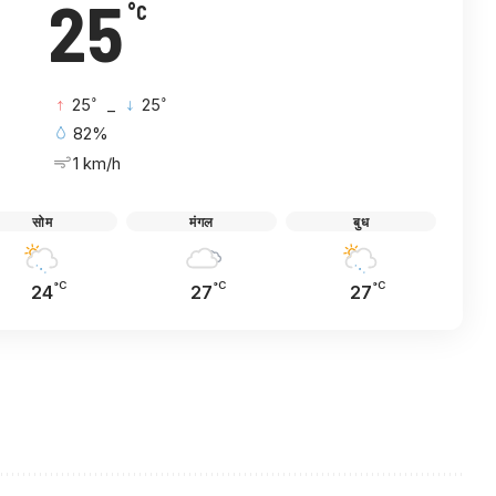
25
°C
°
°
25
_
25
82%
1 km/h
सोम
मंगल
बुध
°C
°C
°C
24
27
27