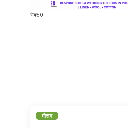
सेयर:
0
फेसबुक
ट्
मौसम