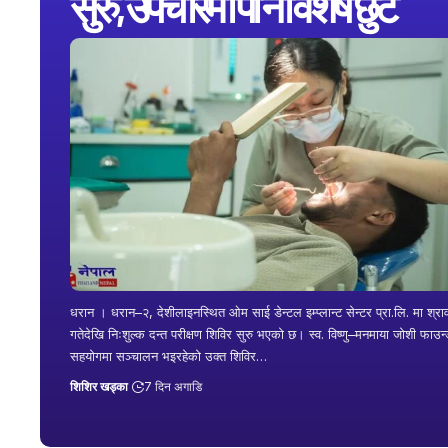
सुरु, उपचारमा पनि विशेष छुट
धरान । धरान–२, देशीलाइनस्थित ओम साई डेन्टल इम्प्लान्ट सेन्टर प्रा.लि. मा श्र
गतेदेखि निःशुल्क दन्त परीक्षण शिविर सुरु भएको छ। स्व. विष्णु–मनमाया जोशी फाउन
सहयोगमा सञ्चालन भइरहेको उक्त शिविर…
शिशिर खड्का
7 दिन अगाडि