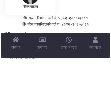
शिशिर खड्का
सूचना विभागमा दर्ता नं. ४३५२-२०८०/२०८१
प्रेस काउन्सिलको दर्ता नं. ४३४७-२०८०/०८१
दैनिक न्यूजलेटर
📰
ताजा समाचार, प्रवृत्ति, अन्तर्दृष्टि, र उपयोगी जानकारी तपाईंको इनबक्समा!
होमपेज
समाचार
ताजा अपडेट
प्रोफाइल
📩 ईमेल ठेगाना:
सिस्ने हिमाल मिडिया प्रा. लि किर्तीपुर ८ काठमाण्डौ, समाचारको लागी, फोन: +977 974-5374729, इमेल:
News@ThailandNepal.com
© 2025 Sisne Himal Media Pvt.Ltd. All Rights Reserved. स्रोतहरू खुलाइएका बाहेक थाइल्याण्ड
नेपाल डट्कम मा प्रकाशित सम्पूर्ण सामग्रीहरू सिस्ने हिमाल मिडिया प्रा.लि. का सम्पत्ति हुन् ।