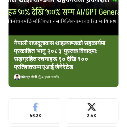
नेपाली राजदूतावास थाइल्याण्डको सहकार्यमा
प्रकाशित ‘भानु २०८३’ पुस्तक विवादमा:
सङ्ग्रहित रचनाहरू ९० देखि १००
प्रतिशतसम्म एआई जेनेरेटेड
लोकेन्द्र ओली
4 हप्ता अगाडि
46.3K
3.4K