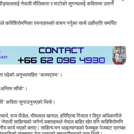
पौड्याललाई नेपाली मौलिकता र माटोको सुगन्धलाई कवितामा उतार्ने
रूले कविशिरोमणिका रचनाहरूको वाचन गर्नुका साथै उहाँप्रति समर्पित
रचना पढेको अनुभवसहित ‘कल्पद्रुम’।
‘अन्तिम साँचो’।
कठरी’ कविता सुनाउनुभएको थियो।
र्य, राज पौडेल, भीमलाल खनाल, हरिप्रिया रिजाल र विदुर अधिकारीले
पाली साहित्यको जगेर्ना वक्ताहरूले नेपाल बाहिर रहेर पनि कविशिरोमणि
नीय कार्य भएको बताए। साहित्य मन थाइल्याण्डको फेसबुक पेजबाट प्रत्यक्ष
स्कृतिको संरक्षणमा टेवा पुर्‍याएको सहभागीहरूको ठहर थियो।