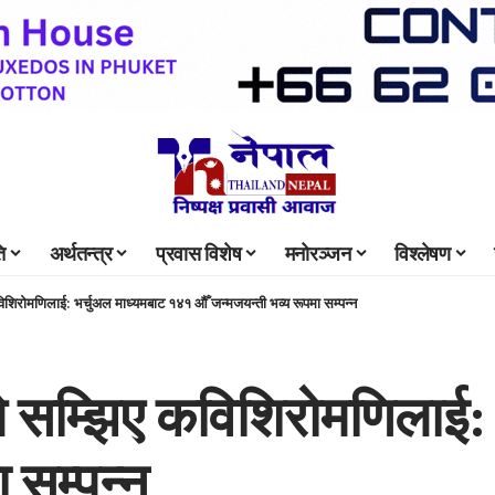
ि
अर्थतन्त्र
प्रवास विशेष
मनोरञ्जन
विश्लेषण
विशिरोमणिलाई: भर्चुअल माध्यमबाट १४१ औँ जन्मजयन्ती भव्य रूपमा सम्पन्न
ूले सम्झिए कविशिरोमणिलाई
 सम्पन्न