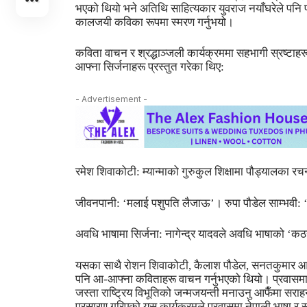
भएको थियो भने अतिथि साहित्यकार युवराज नयाँघरेले पनि 
कालजयी कविका रूपमा स्मरण गर्नुभयो।
कविता वाचन र श्रद्धाञ्जली कार्यक्रममा सहभागी स्रष्टाह
आफ्ना सिर्जनाहरू प्रस्तुत गरेका थिए:
- Advertisement -
रमेश शिवाकोटी: म्यान्माको गुरुकुल शिक्षामा पौड्यालका 
जीवनपानी: ‘मलाई पशुपति लैजाऊ’। रुपा पौडेल साम्भवी: 
अवधि भाषामा सिर्जना: नागेन्द्र यादवले अवधि भाषाको ‘
यसका साथै रोशन शिवाकोटी, कैलाश पौडेल, सनतकुमार आचा
पनि आ-आफ्ना कविताहरू वाचन गर्नुभएको थियो। प्रवासमा ने
जस्ता राष्ट्रिय विभूतिको जन्मजयन्ती मनाउनु आफैँमा सराह
प्रसारण गरिएको यस कार्यक्रमले प्रवासमा नेपाली भाषा र सं