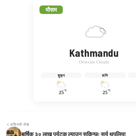
मौसम
Kathmandu
Overcast Clouds
शुक्र
शनि
°C
°C
25
25
अघिल्लो लेख
बार्षिक ३० लाख पर्यटक ल्याउन सकिन्छः सूर्य थपलिया