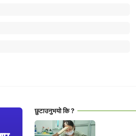
छुटाउनुभयो कि ?