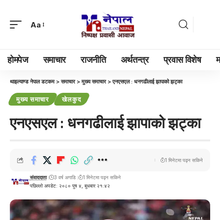
Aa
होमपेज
समाचार
राजनीति
अर्थतन्त्र
प्रवास विशेष
म
थाइल्याण्ड नेपाल डटकम
>
समाचार
>
मुख्य समाचार
>
एनएसएल : धनगढीलाई झापाको झट्का
मुख्य समाचार
खेलकुद
एनएसएल : धनगढीलाई झापाको झट्का
1 मिनेटमा पढ्न सकिने
संवाददाता
3 वर्ष अगाडि
1 मिनेटमा पढ्न सकिने
पछिल्लो अपडेट: २०८० पुष ४, बुधबार २१:४२