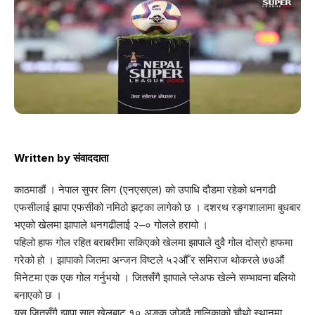
Written by
संवाददाता
काठमाडौं । नेपाल सुपर लिग (एनएसएल) को उपाधि दौडमा रहेको धनगढी
एफसीलाई झापा एफसीको नमिठो झट्का लागेको छ । दशरथ रङ्गशालामा बुधबार
भएको खेलमा झापाले धनगढीलाई २–० गोलले हरायो ।
पहिलो हाफ गोल रहित बराबरीमा सकिएको खेलमा झापाले दुवै गोल दोस्रो हाफमा
गरेको हो । झापाको जितमा अन्जन विष्टले ५२औँ र समिराज थोकरले ७७औं
मिनेटमा एक एक गोल गर्नुभयो । जितसँगै झापाले प्लेअफ खेल्ने सम्भावना बलियो
बनाएको छ ।
यस जितसँगै झापा सात खेलबाट १० अङ्क जोड्दै तालिकाको चौथो स्थानमा