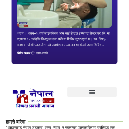
धरान । धरान–२, देशीलाइनस्थित ओम साई डेन्टल इम्प्लान्ट सेन्टर प्रा.लि. मा
श्रावण १५ गतेदेखि निःशुल्क दन्त परीक्षण शिविर सुरु भएको छ। स्व. विष्णु–
मनमाया जोशी फाउन्डेसनको सहयोगमा सञ्चालन भइरहेको उक्त शिविर…
शिशिर खड्का
1 हप्ता अगाडि
हाम्रो बारेमा
“थाइल्याण्ड नेपाल डट्कम” सत्य, न्याय, र स्वतन्त्र पत्रकारितामा प्रतिबद्ध एक