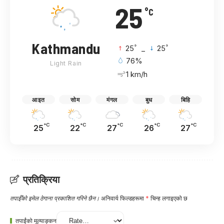
25
°C
Kathmandu
°
°
25
_
25
76%
Light Rain
1 km/h
आइत
सोम
मंगल
बुध
बिहि
°C
°C
°C
°C
°C
25
22
27
26
27
प्रतिक्रिया
तपाईँको इमेल ठेगाना प्रकाशित गरिने छैन।
अनिवार्य फिल्डहरूमा
*
चिन्ह लगाइएको छ
तपाईंको मूल्याङ्कन