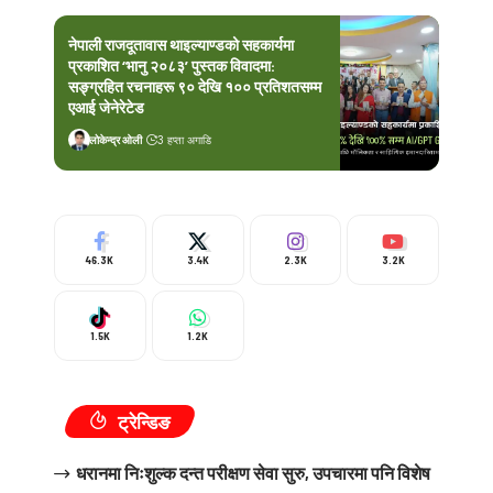
नेपाली राजदूतावास थाइल्याण्डको सहकार्यमा
प्रकाशित ‘भानु २०८३’ पुस्तक विवादमा:
सङ्ग्रहित रचनाहरू ९० देखि १०० प्रतिशतसम्म
एआई जेनेरेटेड
लोकेन्द्र ओली
3 हप्ता अगाडि
46.3K
3.4K
2.3K
3.2K
1.5K
1.2K
ट्रेन्डिङ
धरानमा निःशुल्क दन्त परीक्षण सेवा सुरु, उपचारमा पनि विशेष