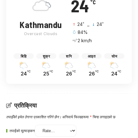
24
°C
Kathmandu
°
°
24
_
24
84%
Overcast Clouds
2 km/h
बिहि
शुक्र
शनि
आइत
सोम
°C
°C
°C
°C
°C
24
25
26
26
24
प्रतिक्रिया
तपाईँको इमेल ठेगाना प्रकाशित गरिने छैन।
अनिवार्य फिल्डहरूमा
*
चिन्ह लगाइएको छ
तपाईंको मूल्याङ्कन