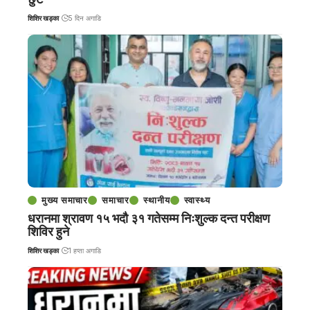
शिशिर खड्का
5 दिन अगाडि
मुख्य समाचार
समाचार
स्थानीय
स्वास्थ्य
धरानमा श्रावण १५ भदौ ३१ गतेसम्म निःशुल्क दन्त परीक्षण
शिविर हुने
शिशिर खड्का
1 हप्ता अगाडि