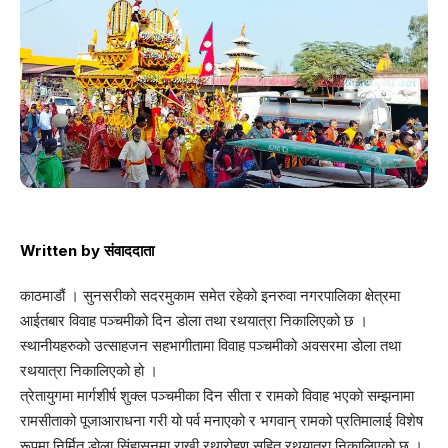
Written by
संवाददाता
काठमाडौं । सुनसरीको सदरमुकाम समेत रहेको इनरुवा नगरपालिका क्षेत्रमा
आईतबार विवाह पञ्चमीको दिन डोला तथा रथयात्रा निकालिएको छ ।
स्थानीयहरुको उत्साहजन सहभागीतामा विवाह पञ्चमीको अवसरमा डोला तथा
रथयात्रा निकालिएको हो ।
त्रेतायुगमा मार्गशीर्ष शुक्ल पञ्चमीका दिन सीता र रामको विवाह भएको सम्झनामा
रामसीताको पूजाआराधना गरी यो पर्व मनाएको र भगवान् रामको प्रतिमालाई विशेष
रूपमा निर्मित डोला सिंहासनमा राखी रथारोहण सहित रथयात्रा निकालिएको छ ।