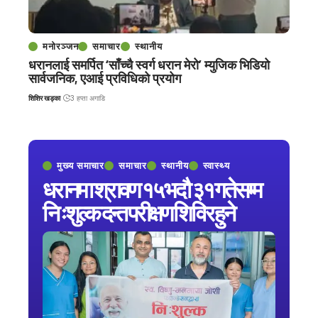
मनोरञ्जन
समाचार
स्थानीय
धरानलाई समर्पित ‘साँच्चै स्वर्ग धरान मेरो’ म्युजिक भिडियो
सार्वजनिक, एआई प्रविधिको प्रयोग
शिशिर खड्का
3 हप्ता अगाडि
मुख्य समाचार
समाचार
स्थानीय
स्वास्थ्य
धरानमा श्रावण १५ भदौ ३१ गतेसम्म
निःशुल्क दन्त परीक्षण शिविर हुने