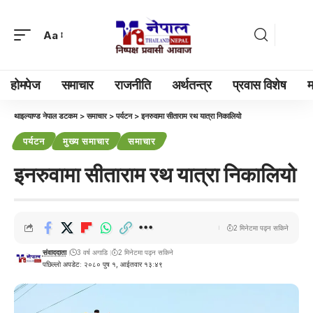
Aa
होमपेज
समाचार
राजनीति
अर्थतन्त्र
प्रवास विशेष
म
थाइल्याण्ड नेपाल डटकम
>
समाचार
>
पर्यटन
>
इनरुवामा सीताराम रथ यात्रा निकालियो
पर्यटन
मुख्य समाचार
समाचार
इनरुवामा सीताराम रथ यात्रा निकालियो
2 मिनेटमा पढ्न सकिने
संवाददाता
3 वर्ष अगाडि
2 मिनेटमा पढ्न सकिने
पछिल्लो अपडेट: २०८० पुष १, आईतवार १३:४९