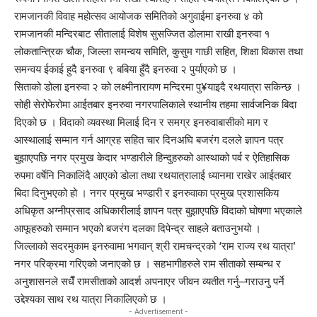
रामजानकी विवाह महोत्सव आयोजक समितिको अगुवाईमा इनरुवा ४ को
रामजानकी मन्दिरबाट सीतालाई विशेष सुसज्जित डोलामा राखी इनरुवा १
लोकतान्त्रिक चौक, जिल्ला समन्वय समिति, कुसुम गाछी सहित, शिक्षा विकास तथा
समन्वय ईकाई हुदै इनरुवा ९ बबिया हुँदै इनरुवा २ पुर्याएको छ ।
सिताको डोला इनरुवा २ को लक्ष्मीनारायण मन्दिरमा पु¥याइदै रथयात्रा सकिन्छ ।
सोही सेरोफेरोमा आईतबार इनरुवा नगरपालिकाले स्थानीय तहमा सार्वजनिक बिदा
दिएको छ । विदाको व्यवस्था मिलाई दिन र समग्र इनरुवाबासीको माग र
आस्थालाई सम्मान गर्न आग्रह सहित चार दिनअघि बजरंग दलले ज्ञापन पत्र
बुझाएपछि नगर प्रमुख केदार भण्डारीले हिन्दुहरुको आस्थाको पर्व र ऐतिहासिक
रुपमा वर्षेनि निकालिंदै आएको डोला तथा रथयात्रालाई ध्यानमा राखेर आईतबार
बिदा दिनुभएको हो । नगर प्रमुख भण्डारी र इनरुवाका प्रमुख प्रशासकिय
अधिकृत अग्नीप्रसाद अधिकारीलाई ज्ञापन पत्र बुझाएपछि विदाको घोषणा भएकाले
आफूहरुको सम्मान भएको बजरंग दलका दिपेन्द्र साहले बताउनुभयो ।
जिल्लाको सदरमुकाम इनरुवामा भगवान् श्री रामचन्द्रको ‘राम राज्य रथ यात्रा’
नगर परिक्रमा गरिएको जनाएको छ । सहभागीहरुले राम सीताको सम्बन्ध र
अनुशासनले सधैँ रामसीताको आदर्श अपनाएर जीवन व्यतीत गर्नु–गराउनु पर्ने
उद्देश्यका साथ रथ यात्रा निकालिएको छ ।
- Advertisement -