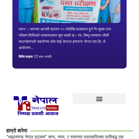
धरान । धरानमा आगामी श्रावण १५ गतेदेखि सञ्चालन हुने निःशुल्क दन्त
परीक्षण शिविरको प्रचारप्रसार सुरु भएको छ। स्व. विष्णु–मनमाया जोशी
फाउन्डेसनको सहयोगमा ओम साई डेनटल इम्प्लान्ट सेन्टर प्रा.लि. ले
आयोजना…
शिशिर खड्का
1 हप्ता अगाडि
हाम्रो बारेमा
“थाइल्याण्ड नेपाल डट्कम” सत्य, न्याय, र स्वतन्त्र पत्रकारितामा प्रतिबद्ध एक