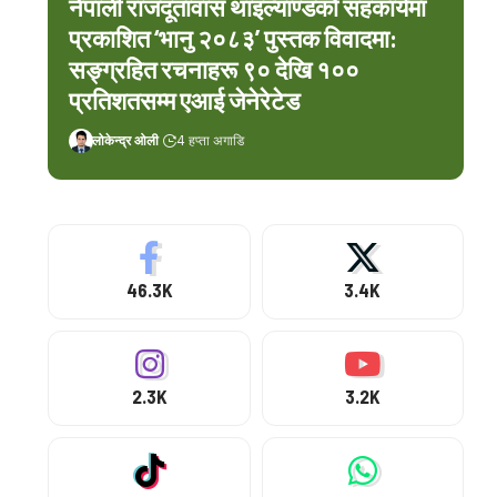
नेपाली राजदूतावास थाइल्याण्डको सहकार्यमा
प्रकाशित ‘भानु २०८३’ पुस्तक विवादमा:
सङ्ग्रहित रचनाहरू ९० देखि १००
प्रतिशतसम्म एआई जेनेरेटेड
लोकेन्द्र ओली
4 हप्ता अगाडि
46.3K
3.4K
2.3K
3.2K