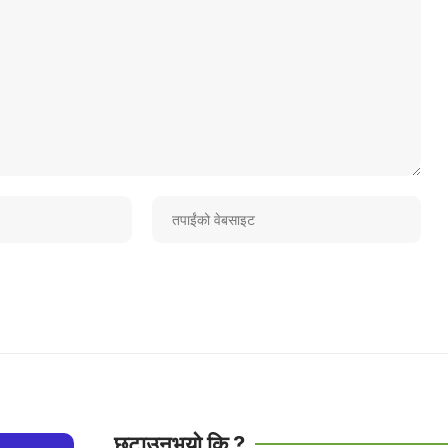
छुटाउनुभयो कि ?