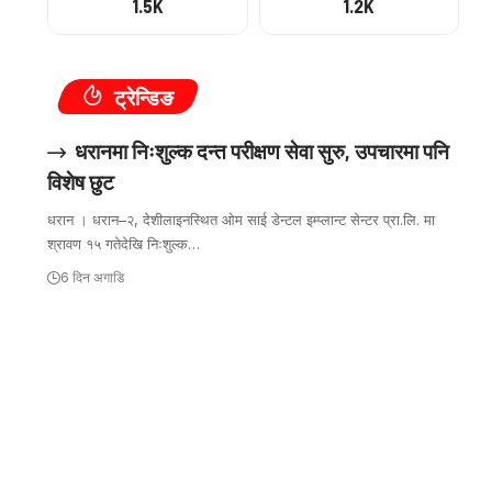
1.5K
1.2K
ट्रेन्डिङ
धरानमा निःशुल्क दन्त परीक्षण सेवा सुरु, उपचारमा पनि
विशेष छुट
धरान । धरान–२, देशीलाइनस्थित ओम साई डेन्टल इम्प्लान्ट सेन्टर प्रा.लि. मा
श्रावण १५ गतेदेखि निःशुल्क…
6 दिन अगाडि