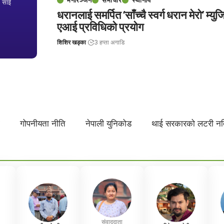
म साई
धरानलाई समर्पित ‘साँच्चै स्वर्ग धरान मेरो’ म्
एआई प्रविधिको प्रयोग
शिशिर खड्का
3 हप्ता अगाडि
ा
गोपनीयता नीति
नेपाली युनिकोड
थाई सरकारको लटरी न
संवाददाता