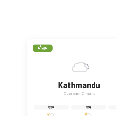
फेसबुक
ट्
मौसम
Kathmandu
Overcast Clouds
शुक्र
शनि