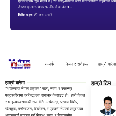
प्रचारप्रसार सुरु भएको छ। स्व. विष्णु–मनमाया जोशी फाउन्डेसनको सहयोगमा ओ
डेनटल इम्प्लान्ट सेन्टर प्रा.लि. ले आयोजना…
शिशिर खड्का
1 हप्ता अगाडि
सम्पर्क
नियम र सर्तहरू
हाम्रो बारेम
हाम्रो बारेमा
हाम्रो टिम
“थाइल्याण्ड नेपाल डट्कम” सत्य, न्याय, र स्वतन्त्र
पत्रकारितामा प्रतिबद्ध एक समाचार वेबसाइट हो। हामी नेपाल
र थाइल्याण्डसम्बन्धी राजनीति, अर्थतन्त्र, प्रवास विशेष,
खेलकुद, मनोरञ्जन, विश्लेषण, र प्रवासी नेपाली समुदायका
आवाजलाई उजागर गर्दै निष्पक्ष, सत्य, र विश्वासनीय