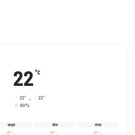
विटर
इमेल
टेलिग्राम
22
°C
°
°
22
_
22
90%
आइत
सोम
मंगल