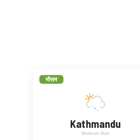
फेसबुक
ट्
मौसम
Kathmandu
Moderate Rain