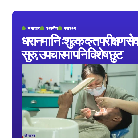
समाचार
स्थानीय
स्वास्थ्य
धरानमा निःशुल्क दन्त परीक्षण सेव
सुरु, उपचारमा पनि विशेष छुट