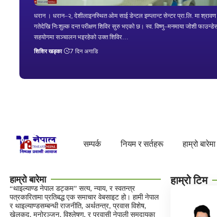
धरान । धरान–२, देशीलाइनस्थित ओम साई डेन्टल इम्प्लान्ट सेन्टर प्रा.लि. मा श्राव
गतेदेखि निःशुल्क दन्त परीक्षण शिविर सुरु भएको छ। स्व. विष्णु–मनमाया जोशी फाउन्ड
सहयोगमा सञ्चालन भइरहेको उक्त शिविर…
शिशिर खड्का
7 दिन अगाडि
सम्पर्क
नियम र सर्तहरू
हाम्रो बारेमा
हाम्रो बारेमा
हाम्रो टिम
“थाइल्याण्ड नेपाल डट्कम” सत्य, न्याय, र स्वतन्त्र
पत्रकारितामा प्रतिबद्ध एक समाचार वेबसाइट हो। हामी नेपाल
र थाइल्याण्डसम्बन्धी राजनीति, अर्थतन्त्र, प्रवास विशेष,
खेलकुद, मनोरञ्जन, विश्लेषण, र प्रवासी नेपाली समुदायका