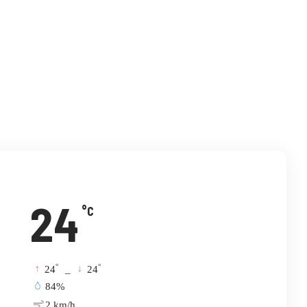
विटर
इमेल
टेलिग्राम
24
°C
°
°
24
_
24
84%
2 km/h