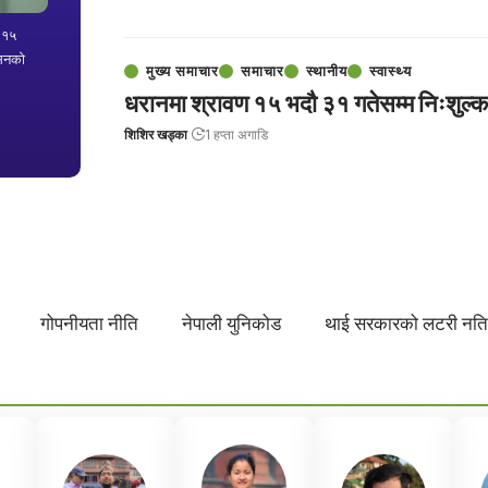
ण १५
ेसनको
मुख्य समाचार
समाचार
स्थानीय
स्वास्थ्य
धरानमा श्रावण १५ भदौ ३१ गतेसम्म निःशुल्क द
शिशिर खड्का
1 हप्ता अगाडि
गोपनीयता नीति
नेपाली युनिकोड
थाई सरकारको लटरी नत