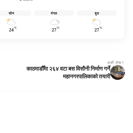
सोम
मंगल
बुध
°C
°C
°C
24
27
27
अर्को लेख
काठमाडौँमा २६४ वटा बस विसौनी निर्माण गर्ने
महानगरपालिकाको तयारी