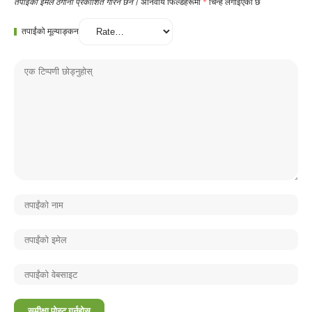
तपाईँको इमेल ठेगाना प्रकाशित गरिने छैन।
अनिवार्य फिल्डहरूमा
*
चिन्ह लगाइएको छ
तपाईंको मूल्याङ्कन