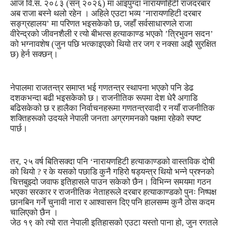
आज वि.सं. २०८३ (सन् २०२६) मा आइपुग्दा नारायणहिटी राजदरबार
अब राजा बस्ने थलो रहेन । अहिले एउटा भव्य ’नारायणहिटी दरबार
सङ्ग्रहालय’ मा परिणत भइसकेको छ, जहाँ सर्वसाधारणले राजा
वीरेन्द्रको जीवनशैली र त्यो बीभत्स हत्याकाण्ड भएको ’त्रिभुवन सदन’
को भग्नावशेष (जुन पछि भत्काइएको थियो तर जग र नक्सा अझै सुरक्षित
छ) हेर्न सक्छन्।
नेपालमा राजतन्त्र समाप्त भई गणतन्त्र स्थापना भएको पनि डेढ
दशकभन्दा बढी भइसकेको छ। राजनीतिक रूपमा देश धेरै अगाडि
बढिसकेको छ र हालैका निर्वाचनहरूमा गणतन्त्रवादी र नयाँ राजनीतिक
शक्तिहरूको उदयले नेपाली जनता अग्रगमनको पक्षमा रहेको स्पष्ट
पार्छ।
तर, २५ वर्ष बितिसक्दा पनि ‘नारायणहिटी हत्याकाण्डको वास्तविक दोषी
को थियो ? र के यसको पछाडि कुनै गहिरो षड्यन्त्र थियो भन्ने प्रश्नको
चित्तबुझ्दो जवाफ इतिहासले पाउन सकेको छैन। विभिन्न समयमा गठन
भएका सरकार र राजनीतिक नेताहरूले दरबार हत्याकाण्डको पुनः निष्पक्ष
छानबिन गर्ने चुनावी नारा र आश्वासन दिए पनि हालसम्म कुनै ठोस कदम
चालिएको छैन ।
जेठ १९ को त्यो रात नेपाली इतिहासको एउटा यस्तो पाना हो, जुन रगतले