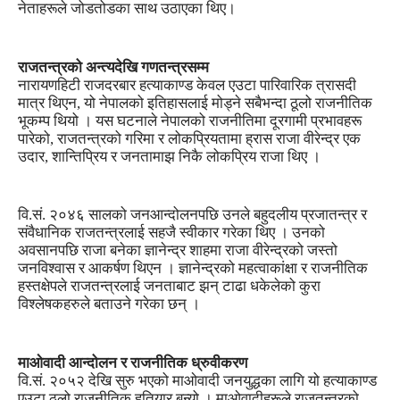
नेताहरूले जोडतोडका साथ उठाएका थिए।
राजतन्त्रको अन्त्यदेखि गणतन्त्रसम्म
नारायणहिटी राजदरबार हत्याकाण्ड केवल एउटा पारिवारिक त्रासदी
मात्र थिएन, यो नेपालको इतिहासलाई मोड्ने सबैभन्दा ठूलो राजनीतिक
भूकम्प थियो । यस घटनाले नेपालको राजनीतिमा दूरगामी प्रभावहरू
पारेको, राजतन्त्रको गरिमा र लोकप्रियतामा ह्रास राजा वीरेन्द्र एक
उदार, शान्तिप्रिय र जनतामाझ निकै लोकप्रिय राजा थिए ।
वि.सं. २०४६ सालको जनआन्दोलनपछि उनले बहुदलीय प्रजातन्त्र र
संवैधानिक राजतन्त्रलाई सहजै स्वीकार गरेका थिए । उनको
अवसानपछि राजा बनेका ज्ञानेन्द्र शाहमा राजा वीरेन्द्रको जस्तो
जनविश्वास र आकर्षण थिएन । ज्ञानेन्द्रको महत्वाकांक्षा र राजनीतिक
हस्तक्षेपले राजतन्त्रलाई जनताबाट झन् टाढा धकेलेको कुरा
विश्लेषकहरुले बताउने गरेका छन् ।
माओवादी आन्दोलन र राजनीतिक ध्रुवीकरण
वि.सं. २०५२ देखि सुरु भएको माओवादी जनयुद्धका लागि यो हत्याकाण्ड
एउटा ठूलो राजनीतिक हतियार बन्यो । माओवादीहरूले राजतन्त्रको