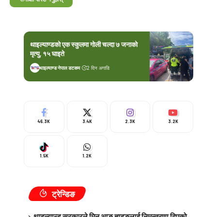
थाइल्याण्डको एक स्कुलमा गोली चल्दा ७ जनाको
मृत्यु, १५ घाइते
थाइल्याण्ड नेपाल डटकम
2 दिन अगाडि
46.3K
3.4K
2.3K
3.2K
1.5K
1.2K
ट्रेन्डिङ
थाइल्यान्ड सरकारले मिन आङ ह्लाइङलाई निमन्त्रणा दिएको