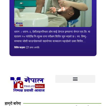
धरान । धरान–२, देशीलाइनस्थित ओम साई डेन्टल इम्प्लान्ट सेन्टर प्रा.लि. मा
श्रावण १५ गतेदेखि निःशुल्क दन्त परीक्षण शिविर सुरु भएको छ। स्व. विष्णु–
मनमाया जोशी फाउन्डेसनको सहयोगमा सञ्चालन भइरहेको उक्त शिविर…
शिशिर खड्का
1 हप्ता अगाडि
हाम्रो बारेमा