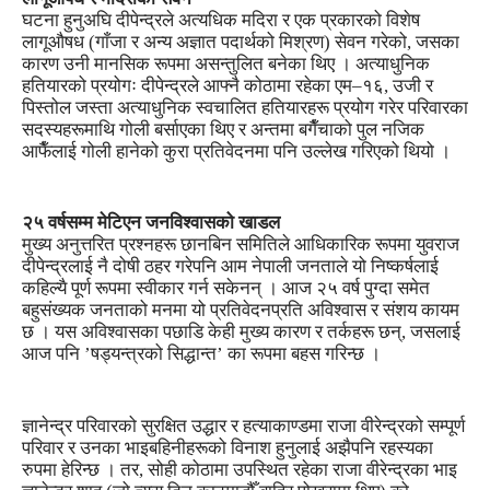
घटना हुनुअघि दीपेन्द्रले अत्यधिक मदिरा र एक प्रकारको विशेष
लागूऔषध (गाँजा र अन्य अज्ञात पदार्थको मिश्रण) सेवन गरेको, जसका
कारण उनी मानसिक रूपमा असन्तुलित बनेका थिए । अत्याधुनिक
हतियारको प्रयोगः दीपेन्द्रले आफ्नै कोठामा रहेका एम–१६, उजी र
पिस्तोल जस्ता अत्याधुनिक स्वचालित हतियारहरू प्रयोग गरेर परिवारका
सदस्यहरूमाथि गोली बर्साएका थिए र अन्तमा बगैँचाको पुल नजिक
आफैँलाई गोली हानेको कुरा प्रतिवेदनमा पनि उल्लेख गरिएको थियो ।
२५ वर्षसम्म मेटिएन जनविश्वासको खाडल
मुख्य अनुत्तरित प्रश्नहरू छानबिन समितिले आधिकारिक रूपमा युवराज
दीपेन्द्रलाई नै दोषी ठहर गरेपनि आम नेपाली जनताले यो निष्कर्षलाई
कहिल्यै पूर्ण रूपमा स्वीकार गर्न सकेनन् । आज २५ वर्ष पुग्दा समेत
बहुसंख्यक जनताको मनमा यो प्रतिवेदनप्रति अविश्वास र संशय कायम
छ । यस अविश्वासका पछाडि केही मुख्य कारण र तर्कहरू छन्, जसलाई
आज पनि ’षड्यन्त्रको सिद्धान्त’ का रूपमा बहस गरिन्छ ।
ज्ञानेन्द्र परिवारको सुरक्षित उद्धार र हत्याकाण्डमा राजा वीरेन्द्रको सम्पूर्ण
परिवार र उनका भाइबहिनीहरूको विनाश हुनुलाई अझैपनि रहस्यका
रुपमा हेरिन्छ । तर, सोही कोठामा उपस्थित रहेका राजा वीरेन्द्रका भाइ