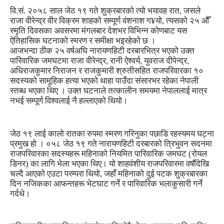
वि.सं. २०५८ साल जेठ १९ गते शुक्रबारको त्यो भयावह रात, जसले
राजा वीरेन्द्र वीर विक्रम शाहको सम्पूर्ण वंशनाश ग¥यो, त्यसको २५ औँ
स्मृति दिवसका अवसरमा मंगलबार देशभर विभिन्न कोणबाट यस
ऐतिहासिक घटनाको स्मरण र समीक्षा भइरहेको छ ।
आजभन्दा ठीक २५ वर्षअघि नारायणहिटी दरबारभित्र भएको उक्त
पारिवारिक जमघटमा राजा वीरेन्द्र, रानी ऐश्वर्य, युवराज दीपेन्द्र,
अधिराजकुमार निराजन र राजकुमारी श्रुतीसहित राजपरिवारका १०
सदस्यको सामूहिक हत्या भएको थाहा पाउँदा संसारभर रहेका नेपाली
स्तब्ध भएका थिए । उक्त घटनाले तत्कालीन समयमा नेपाललाई मात्र
नभई सम्पूर्ण विश्वलाई नै हल्लाएको थियो।
जेठ १९ लाई कालो रातका रुपमा स्मरण गरिनुका पछाडि रहस्यमय घट्ना
प्रमुख हो । ०५८ जेठ १९ गते नारायणहिटी दरबारको त्रिभुवन सदनमा
राजपरिवारका सदस्यहरू महिनाको नियमित पारिवारिक जमघट (रोयल
डिनर) का लागि भेला भएका थिए। यो शाहवंशीय राजपरिवारमा वर्षौँदेखि
चल्दै आएको एउटा परम्परा थियो, जहाँ महिनाको दुई पटक शुक्रबारका
दिन नजिकका आफन्तहरू भेटघाट गर्ने र पारिवारिक भलाकुसारी गर्ने
गर्दथे।