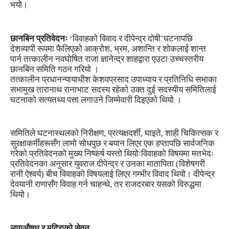
भयो।
छानबिन प्रतिवेदनः
‘विवाहको विवाद र दीपेन्द्र दोषी’घटनापछि
देशव्यापी रूपमा फैलिएको आक्रोश, भ्रम, अशान्ति र शोकलाई शान्त
पार्न तत्कालीन नवघोषित राजा ज्ञानेन्द्र शाहद्वारा एउटा उच्चस्तरीय
छानबिन समिति गठन गरियो ।
तत्कालीन प्रधानन्यायाधीश केशवप्रसाद उपाध्याय र प्रतिनिधि सभाका
सभामुख तारानाथ रानाभाट सदस्य रहेको उक्त दुई सदस्यीय समितिलाई
घटनाको सत्यतथ्य पत्ता लगाउने जिम्मेवारी दिइएको थियो ।
समितिले घटनास्थलको निरीक्षण, प्रत्यक्षदर्शी, घाइते, शाही चिकित्सक र
सुरक्षाकर्मीहरूसँग लामो सोधपुछ र बयान लिएर एक हप्तापछि सार्वजनिक
गरेको प्रतिवेदनको मुख्य निष्कर्ष यस्तो थियोःविवाहको विषयमा मतभेदः
प्रतिवेदनका अनुसार युवराज दीपेन्द्र र उनका मातापिता (विशेषगरी
रानी ऐश्वर्य) बीच विवाहको विषयलाई लिएर गम्भीर विवाद थियो। दीपेन्द्र
देवयानी राणासँग विवाह गर्न चाहन्थे, तर राजदरबार यसको विरुद्धमा
थियो।
लागूऔषध र मदिराको सेवन