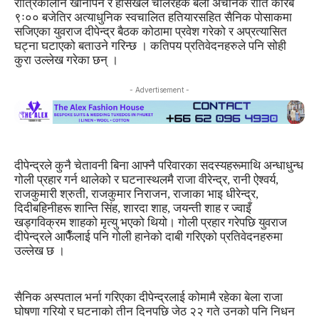
रात्रिकालीन खानपिन र हांसखेल चलिरहेकै बेला अचानक राति करिब
९ः०० बजेतिर अत्याधुनिक स्वचालित हतियारसहित सैनिक पोसाकमा
सजिएका युवराज दीपेन्द्र बैठक कोठामा प्रवेश गरेको र अप्रत्यासित
घट्ना घटाएको बताउने गरिन्छ । कतिपय प्रतिवेदनहरुले पनि सोही
कुरा उल्लेख गरेका छन् ।
- Advertisement -
दीपेन्द्रले कुनै चेतावनी बिना आफ्नै परिवारका सदस्यहरूमाथि अन्धाधुन्ध
गोली प्रहार गर्न थालेको र घटनास्थलमै राजा वीरेन्द्र, रानी ऐश्वर्य,
राजकुमारी श्रुती, राजकुमार निराजन, राजाका भाइ धीरेन्द्र,
दिदीबहिनीहरू शान्ति सिंह, शारदा शाह, जयन्ती शाह र ज्वाइँ
खड्गविक्रम शाहको मृत्यु भएको थियो। गोली प्रहार गरेपछि युवराज
दीपेन्द्रले आफैँलाई पनि गोली हानेको दाबी गरिएको प्रतिवेदनहरुमा
उल्लेख छ ।
सैनिक अस्पताल भर्ना गरिएका दीपेन्द्रलाई कोमामै रहेका बेला राजा
घोषणा गरियो र घटनाको तीन दिनपछि जेठ २२ गते उनको पनि निधन