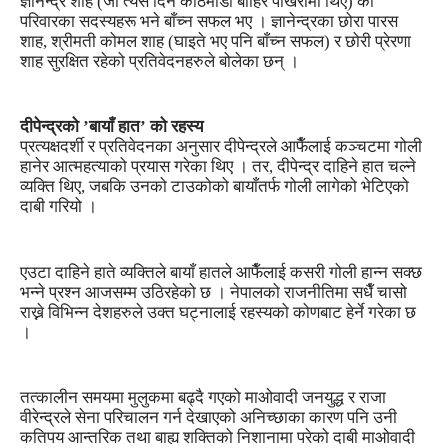
ज्ञानेन्द्र शाह (जो त्यस दिन काठमाडौँ बाहिर पोखरामा थिए) को
परिवारका सदस्यहरू भने बाँच्न सफल भए । ज्ञानेन्द्रका छोरा पारस
शाह, श्रीमती कोमल शाह (घाइते भए पनि बाँच्न सफल) र छोरी प्रेरणा
शाह सुरक्षित रहेको प्रतिवेदनहरुले बोलेका छन् ।
दीपेन्द्रको ’बायाँ हात’ को रहस्य
प्रत्यक्षदर्शी र प्रतिवेदनका अनुसार दीपेन्द्रले आफैँलाई कञ्चटमा गोली
हानेर आत्महत्याको प्रयास गरेका थिए । तर, दीपेन्द्र दाहिने हात चल्ने
व्यक्ति थिए, जबकि उनको टाउकोको बायाँतर्फ गोली लागेको भेटिएको
दाबी गरियो ।
एउटा दाहिने हाते व्यक्तिले बायाँ हातले आफैँलाई कसरी गोली हान्न सक्छ
भन्ने प्रश्न आजसम्म उठिरहेको छ । नेपालको राजनीतिमा सधैँ चासो
राख्ने विभिन्न देशहरुले उक्त घट्नालाई रहस्यको कोणबाट हेर्ने गरेका छ
।
तत्कालीन समयमा मुलुकमा बढ्दै गएको माओवादी जनयुद्ध र राजा
वीरेन्द्रले सेना परिचालन गर्न देखाएको अनिच्छाका कारण पनि उनी
कतिपय आन्तरिक तथा बाह्य शक्तिको निशानामा परेको दाबी माओवादी