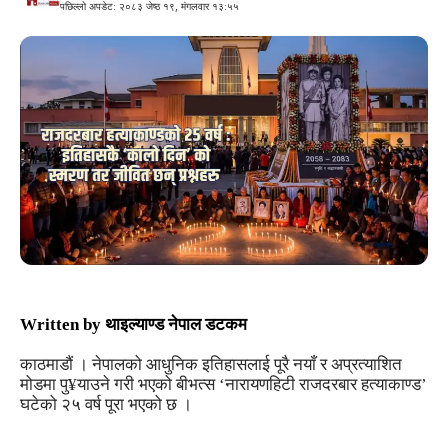
पछिल्लो अपडेट: २०८३ जेष्ठ १९, मंगलवार १३:५५
Written by
थाइल्याण्ड नेपाल डटकम
काठमाडौं । नेपालको आधुनिक इतिहासलाई पूरै नयाँ र अप्रत्याशित
मोडमा पु¥याउने गरी भएको बीभत्स ‘नारायणहिटी राजदरबार हत्याकाण्ड’
घटेको २५ वर्ष पूरा भएको छ ।