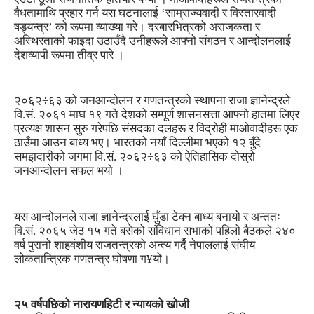
वैधतामाथि प्रहार गर्न यस घटनालाई ‘साम्राज्यवादी र विस्तारवादी
षड्यन्त्र’ को रूपमा व्याख्या गरे। दरबारभित्रको अराजकता र
अस्थिरताको फाइदा उठाउँदै उनीहरूले आफ्नो संगठन र आन्दोलनलाई
देशव्यापी रूपमा तीव्र पारे ।
२०६२÷६३ को जनआन्दोलन र गणतन्त्रको स्थापना राजा ज्ञानेन्द्रले
वि.सं. २०६१ माघ १९ गते देशको सम्पूर्ण शासनसत्ता आफ्नो हातमा लिएर
प्रत्यक्ष शासन सुरु गरेपछि संसदका दलहरू र विद्रोही माओवादीहरू एक
ठाउँमा आउन बाध्य भए। भारतको नयाँ दिल्लीमा भएको १२ बुँदे
समझदारीको जगमा वि.सं. २०६२÷६३ को ऐतिहासिक दोस्रो
जनआन्दोलन सफल भयो ।
यस आन्दोलनले राजा ज्ञानेन्द्रलाई घुँडा टेक्न बाध्य बनायो र अन्ततः
वि.सं. २०६५ जेठ १५ गते बसेको संविधान सभाको पहिलो बैठकले २४०
वर्ष पुरानो शाहवंशीय राजतन्त्रको अन्त्य गर्दै नेपाललाई संघीय
लोकतान्त्रिक गणतन्त्र घोषणा ग¥यो।
२५ वर्षपछिको नारायणहिटी र न्यायको खोजी