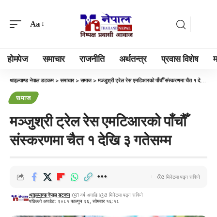
Aa
होमपेज
समाचार
राजनीति
अर्थतन्त्र
प्रवास विशेष
म
थाइल्याण्ड नेपाल डटकम
>
समाचार
>
समाज
>
मञ्जुश्री ट्रेल रेस एमटिआरको पाँचौँ संस्करणमा चैत १ देखि ३ गतेसम्म
समाज
मञ्जुश्री ट्रेल रेस एमटिआरको पाँचौँ
संस्करणमा चैत १ देखि ३ गतेसम्म
3 मिनेटमा पढ्न सकिने
थाइल्याण्ड नेपाल डटकम
1 वर्ष अगाडि
3 मिनेटमा पढ्न सकिने
पछिल्लो अपडेट: २०८१ फाल्गुन २६, सोमबार १६:१८