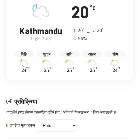
20
°C
Kathmandu
°
°
20
_
20
96%
Light Rain
बिहि
शुक्र
शनि
आइत
सोम
°C
°C
°C
°C
°C
24
25
25
25
24
प्रतिक्रिया
तपाईँको इमेल ठेगाना प्रकाशित गरिने छैन।
अनिवार्य फिल्डहरूमा
*
चिन्ह लगाइएको छ
तपाईंको मूल्याङ्कन