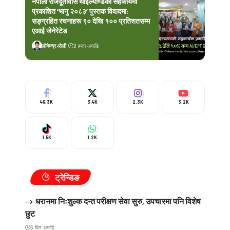
नेपाली राजदूतावास थाइल्याण्डको सहकार्यमा
प्रकाशित ‘भानु २०८३’ पुस्तक विवादमा:
सङ्ग्रहित रचनाहरू ९० देखि १०० प्रतिशतसम्म
एआई जेनेरेटेड
लोकेन्द्र ओली
3 हप्ता अगाडि
46.3K
3.4K
2.3K
3.2K
1.5K
1.2K
ट्रेन्डिङ
धरानमा निःशुल्क दन्त परीक्षण सेवा सुरु, उपचारमा पनि विशेष
छुट
5 दिन अगाडि