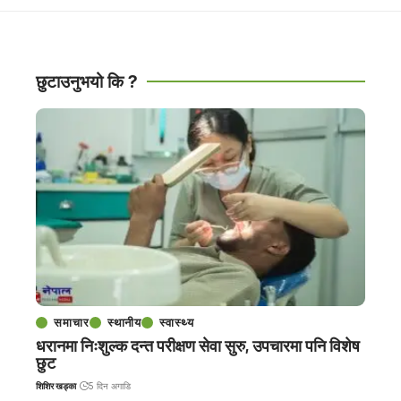
छुटाउनुभयो कि ?
समाचार
स्थानीय
स्वास्थ्य
धरानमा निःशुल्क दन्त परीक्षण सेवा सुरु, उपचारमा पनि विशेष
छुट
शिशिर खड्का
5 दिन अगाडि