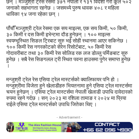
छन् । मञ्जुश्री ट्रेस रेसमा ३७१ नेपाली र १३१ विदेशी गरी कूल ५०२
जनाको सहभागता रहनेछ । जसमध्ये पुरुष धावक ४०८ र महिला
धाविका ९४ जना रहेका छन् ।
पाँचौँ मञ्जुश्री ट्रेल रेसमा एक सय माइल्स, एक सय किमी, ५० किमी,
३० किमी र दस किमी इभेन्टमा दौड हुनेछन् । १०० माइल्स
स्वयम्भूस्थित सिङल ट्रिबाट सुरु भई सोही स्थानमा आएर सकिनेछ ।
१०० किमी रेस नगरकोटको सेरेन रिसोर्टबाट, ५० किमी रेस
गोदावरीबाट तथा ३० किमी रेस सोलिड रक लज डोल्लु पर्मिङबाट सुरु
हुनेछ । सबै रेस सिङगलल ट्री स्थित पवना हाउसमा पुगेर समाप्त हुनेछ
।
मन्जुश्री ट्रेल रेस एसिया ट्रेल मास्टर्सको क्वालिफायर पनि हो ।
मन्जुश्रीमा विजेता हुने खेलाडीहरु भियतनामा हुने एसिया ट्रेल मास्टर्समा
चयन हुनेछन् । एसिया ट्रेल मास्टर्समा नेपाली खेलाडी उपाधि दावेदारको
रुपमा रहने गर्दछ । सन् २०२३ मा रशिला तामाङ र २०२४ मा प्रिया
राईले एसिया ट्रेल मास्टर्सको उपाधि जितेका थिए ।
- Advertisement -