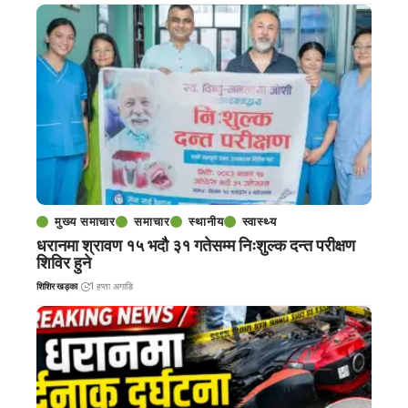
मुख्य समाचार
समाचार
स्थानीय
स्वास्थ्य
धरानमा श्रावण १५ भदौ ३१ गतेसम्म निःशुल्क दन्त परीक्षण
शिविर हुने
शिशिर खड्का
1 हप्ता अगाडि