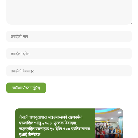
नेपाली राजदूतावास थाइल्याण्डको सहकार्यमा
प्रकाशित ‘भानु २०८३’ पुस्तक विवादमा:
सङ्ग्रहित रचनाहरू ९० देखि १०० प्रतिशतसम्म
एआई जेनेरेटेड