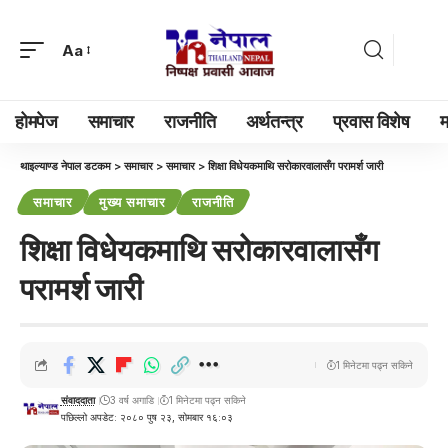
Aa
होमपेज
समाचार
राजनीति
अर्थतन्त्र
प्रवास विशेष
म
थाइल्याण्ड नेपाल डटकम
>
समाचार
>
समाचार
>
शिक्षा विधेयकमाथि सरोकारवालासँग परामर्श जारी
समाचार
मुख्य समाचार
राजनीति
शिक्षा विधेयकमाथि सरोकारवालासँग
परामर्श जारी
1 मिनेटमा पढ्न सकिने
संवाददाता
3 वर्ष अगाडि
1 मिनेटमा पढ्न सकिने
पछिल्लो अपडेट: २०८० पुष २३, सोमबार १६:०३