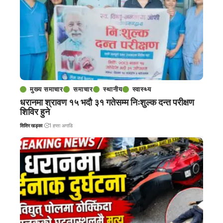
मुख्य समाचार
समाचार
स्थानीय
स्वास्थ्य
धरानमा श्रावण १५ भदौ ३१ गतेसम्म निःशुल्क दन्त परीक्षण
शिविर हुने
शिशिर खड्का
1 हप्ता अगाडि