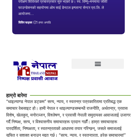
परीक्षण शिविरको प्रचारप्रसार सुरु भएको छ। स्व. विष्णु–मनमाया जोशी
फाउन्डेसनको सहयोगमा ओम साई डेनटल इम्प्लान्ट सेन्टर प्रा.लि. ले
आयोजना…
शिशिर खड्का
1 हप्ता अगाडि
हाम्रो बारेमा
“थाइल्याण्ड नेपाल डट्कम” सत्य, न्याय, र स्वतन्त्र पत्रकारितामा प्रतिबद्ध एक
समाचार वेबसाइट हो। हामी नेपाल र थाइल्याण्डसम्बन्धी राजनीति, अर्थतन्त्र, प्रवास
विशेष, खेलकुद, मनोरञ्जन, विश्लेषण, र प्रवासी नेपाली समुदायका आवाजलाई उजागर
गर्दै निष्पक्ष, सत्य, र विश्वासनीय समाचारहरू प्रदान गर्छौं। हाम्रा समाचारहरू
पारदर्शिता, निष्पक्षता, र स्वतन्त्रताको आधारमा तयार गरिन्छन्, जसले समाजलाई
सूचित र सशक्त बनाउन मद्दत गर्छ। “सत्य, न्याय, र स्वतन्त्रता, हरेक समाचारमा!”