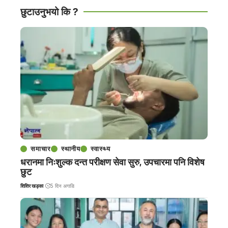
छुटाउनुभयो कि ?
समाचार
स्थानीय
स्वास्थ्य
धरानमा निःशुल्क दन्त परीक्षण सेवा सुरु, उपचारमा पनि विशेष
छुट
शिशिर खड्का
5 दिन अगाडि