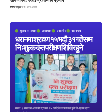
सार्वजनिक, एआई प्रविधिको प्रयोग
शिशिर खड्का
3 हप्ता अगाडि
मुख्य समाचार
समाचार
स्थानीय
स्वास्थ्य
धरानमा श्रावण १५ भदौ ३१ गतेसम्म
निःशुल्क दन्त परीक्षण शिविर हुने
धरान । धरानमा आगामी श्रावण १५ गतेदेखि सञ्चालन हुने निःशुल्क दन्त