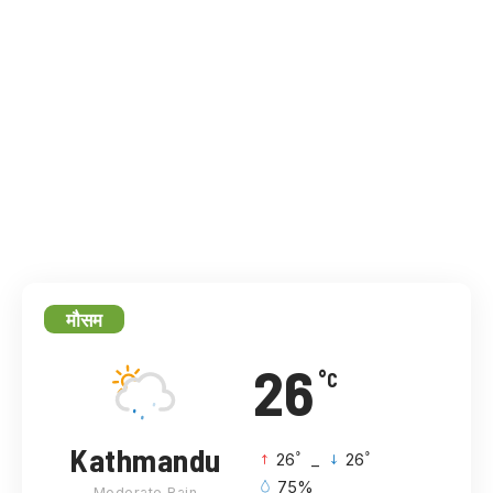
मौसम
26
°C
Kathmandu
°
°
26
_
26
75%
Moderate Rain