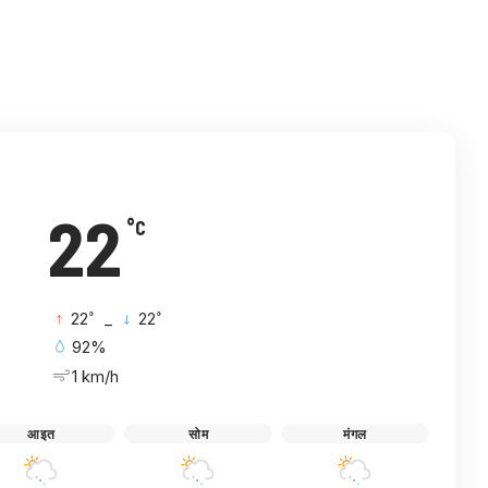
विटर
इमेल
टेलिग्राम
22
°C
°
°
22
_
22
92%
1 km/h
आइत
सोम
मंगल