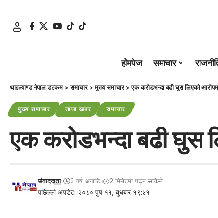
होमपेज
समाचार
राजनीत
थाइल्याण्ड नेपाल डटकम
>
समाचार
>
मुख्य समाचार
>
एक करोडभन्दा बढी घुस लिएको आरोपमा पू
मुख्य समाचार
ताजा खबर
समाचार
एक करोडभन्दा बढी घुस लि
संवाददाता
3 वर्ष अगाडि
2 मिनेटमा पढ्न सकिने
पछिल्लो अपडेट: २०८० पुष ११, बुधबार १९:४१