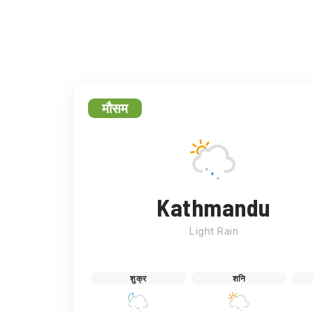
फेसबुक
ट्
मौसम
Kathmandu
Light Rain
शुक्र
शनि