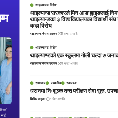
थाइल्याण्ड विशेष
थाइल्यान्ड सरकारले मिन आङ ह्लाइङलाई निमन
म्म
थाइल्यान्डका ३ विश्वविद्यालयका विद्यार्थी संघ
कडा विरोध
थाइल्याण्ड नेपाल डटकम
5 घण्टा अगाडि
थाइल्याण्ड विशेष
थाइल्याण्डको एक स्कुलमा गोली चल्दा ७ जनाको
थाइल्याण्ड नेपाल डटकम
9 घण्टा अगाडि
समाचार
स्थानीय
स्वास्थ्य
धरानमा निःशुल्क दन्त परीक्षण सेवा सुरु, उपच
शिशिर खड्का
6 दिन अगाडि
िविरको
म साई