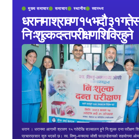
मुख्य समाचार
समाचार
स्थानीय
स्वास्थ्य
धरानमा श्रावण १५ भदौ ३१ गतेस
निःशुल्क दन्त परीक्षण शिविर हुने
धरान । धरानमा आगामी श्रावण १५ गतेदेखि सञ्चालन हुने निःशुल्क दन्त परीक्षण श
प्रचारप्रसार सुरु भएको छ। स्व. विष्णु–मनमाया जोशी फाउन्डेसनको सहयोगमा ओ