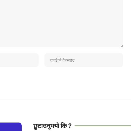
छुटाउनुभयो कि ?