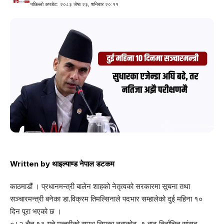
पछिल्लो अपडेट: २०८३ जेष्ठ २३, शनिबार २०:११
Written by
थाइल्याण्ड नेपाल डटकम
काठमाडौं । प्रधानमन्त्री बालेन शाहको नेतृत्वको सरकारमा सूचना तथा
सञ्चारमन्त्री बनेका डा.विक्रम तिमल्सिनाले पदभार सम्हालेको दुई महिना १०
दिन पूरा भएको छ ।
०८२ चैत १३ गते मन्त्रीको सपथ लिएका नुवाकोट–१ बाट निर्वाचित सांसद