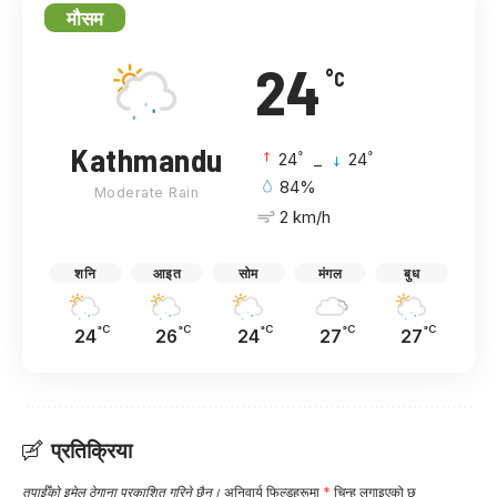
मौसम
24
°C
Kathmandu
°
°
24
_
24
84%
Moderate Rain
2 km/h
शनि
आइत
सोम
मंगल
बुध
°C
°C
°C
°C
°C
24
26
24
27
27
प्रतिक्रिया
तपाईँको इमेल ठेगाना प्रकाशित गरिने छैन।
अनिवार्य फिल्डहरूमा
*
चिन्ह लगाइएको छ