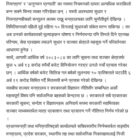
नियन्त्रण’ र ‘अनुगमन प्रणाली’ का नाममा नियमनको दायरा अत्यधिक फराकिलो
बन्न सक्ने चिन्ता व्यक्त गरिरहेका छन् । यस्तो अवस्थामा सुधार र
नियन्त्रणबीचको सन्तुलन कायम राख्नु मन्त्रालयका लागि चुनौतीपूर्ण देखिन्छ ।
तिमिल्सिनाको पहिलो दुई महिना १० दिनलाई सुधारको संकेत मान्न सकिन्छ । तर
अब उनको कार्यकालको मूल्याङ्कन घोषणा र निर्णयभन्दा पनि तिनले दिने प्रत्यक्ष
परिणाम, सेवा प्रवाहमा ल्याउने सुधार र सञ्चार क्षेत्रले महसुस गर्ने परिवर्तनका
आधारमा हुनेछ ।
साथै, आगामी आर्थिक वर्ष २०८३÷८४ का लागि सूचना तथा सञ्चार क्षेत्रतर्फ
कुल ५ अर्ब ९३ करोड रुपैयाँ बजेट विनियोजन गराएर उनले नयाँ प्रयास गरेका
छन् । आर्थिक वर्षको बजेट सिलिङ गत बर्षको तुलनामा १० प्रतिशतले घटाउँदै ६
अर्ब ९९ करोड सिमित गर्दै मितव्ययी बन्ने प्रयास गरेको देखिन्छ ।
यसबीच सञ्चार मन्त्रालय र सरकारको विज्ञापन नीतिसँग सम्बन्धित अर्को
महत्वपूर्ण विषय पनि सार्वजनिक बहसको केन्द्रमा छ । सरकारले सबै प्रकारका
सरकारी सूचना, सन्देश र विज्ञापनहरू अनिवार्य रूपमा सरकारी स्वामित्वका
सञ्चार माध्यममार्फत मात्र प्रकाशन तथा प्रसारण गर्ने नीतिगत निर्णय गरेको छ
।
प्रधानमन्त्री तथा मन्त्रिपरिषद्को कार्यालयले सचिवस्तरीय निर्णयमार्फत सङ्घीय
मन्त्रालय, प्रदेश सरकार, स्थानीय तह तथा सार्वजनिक निकायहरूलाई निजी