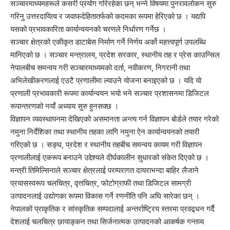
सञ्चारमाध्यमहरूले कसरी प्रयोग गरिरहेका छन् भन्ने विषयमा पुनरावलोकन सुरु
गरिनु उत्तरदायित्व र जवाफदेहितातर्फको कदमका रूपमा हेरिएको छ । यद्यपि
यसको प्रभावकारिता कार्यान्वयनको चरणले निर्धारण गर्नेछ ।
सञ्चार क्षेत्रको एकीकृत डाटाबेस निर्माण गर्ने निर्णय अर्को महत्त्वपूर्ण उपलब्धि
मानिएको छ । सञ्चार मन्त्रालय, प्रदेश सरकार, स्थानीय तह र प्रेस काउन्सिल
नेपालबीच समन्वय गरी सञ्चारमाध्यमको दर्ता, नवीकरण, निगरानी तथा
अभिलेखीकरणलाई एउटै प्रणालीमा ल्याउने योजना बनाइएको छ । यदि यो
प्रणाली प्रभावकारी रूपमा कार्यान्वयन भयो भने सञ्चार प्रशासनमा डिजिटल
रूपान्तरणको नयाँ अध्याय सुरु हुनसक्छ ।
विज्ञापन व्यवस्थापनमा देखिएको असमानता अन्त्य गर्न विज्ञापन बोर्डले तयार गरेको
नमुना निर्देशिका तथा स्थानीय तहका लागि नमुना ऐन कार्यान्वयनको तयारी
गरिएको छ । सङ्घ, प्रदेश र स्थानीय तहबीच समन्वय कायम गरी विज्ञापन
प्रणालीलाई एकरूप बनाउने उद्देश्यले दीर्घकालीन सुधारको संकेत दिएको छ ।
मन्त्री तिमिल्सिनाले सञ्चार क्षेत्रलाई परम्परागत दायराभन्दा बाहिर लैजाने
प्रयासस्वरूप चलचित्र, वृत्तचित्र, फोटोग्राफी तथा डिजिटल सामग्री
उत्पादनलाई उद्योगका रूपमा विकास गर्ने रणनीति पनि अघि सारेका छन् ।
नेपालको प्राकृतिक र सांस्कृतिक सम्पदालाई अन्तर्राष्ट्रिय स्तरमा प्रवद्र्धन गर्दै
देशलाई चलचित्र छायाङ्कन तथा सिर्जनात्मक उत्पादनको आकर्षक गन्तव्य