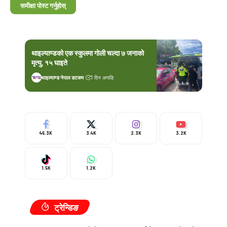
थाइल्याण्डको एक स्कुलमा गोली चल्दा ७ जनाको
मृत्यु, १५ घाइते
थाइल्याण्ड नेपाल डटकम
1 दिन अगाडि
46.3K
3.4K
2.3K
3.2K
1.5K
1.2K
ट्रेन्डिङ