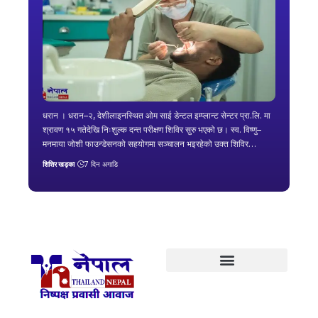
धरान । धरान–२, देशीलाइनस्थित ओम साई डेन्टल इम्प्लान्ट सेन्टर प्रा.लि. मा
श्रावण १५ गतेदेखि निःशुल्क दन्त परीक्षण शिविर सुरु भएको छ। स्व. विष्णु–
मनमाया जोशी फाउन्डेसनको सहयोगमा सञ्चालन भइरहेको उक्त शिविर…
शिशिर खड्का
7 दिन अगाडि