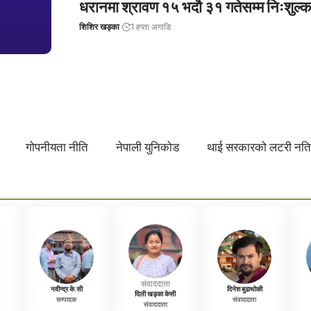
धरानमा श्रावण १५ भदौ ३१ गतेसम्म निःशुल्क द
शिशिर खड्का
1 हप्ता अगाडि
गोपनीयता नीति
नेपाली युनिकोड
थाई सरकारको लटरी नत
संवाददाता
नवीन्द्र के.सी
दिनेश बुढाथोकी
दिली खड्का केसी
सम्पादक
संवाददाता
संवाददाता