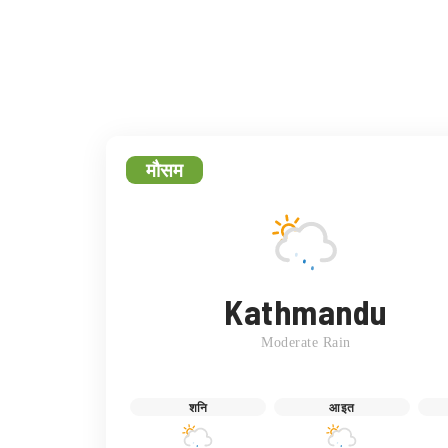
फेसबुक
ट्
मौसम
Kathmandu
Moderate Rain
शनि
आइत