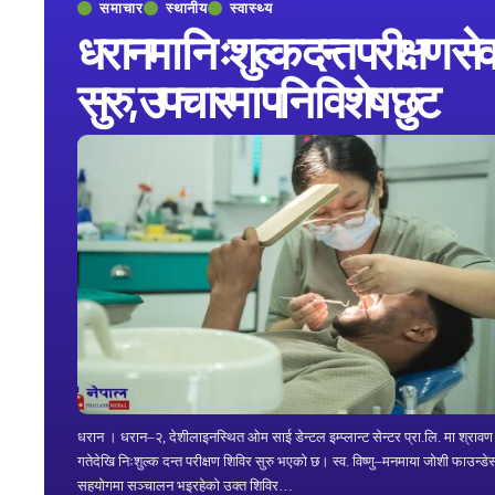
समाचार
स्थानीय
स्वास्थ्य
धरानमा निःशुल्क दन्त परीक्षण सेव
सुरु, उपचारमा पनि विशेष छुट
धरान । धरान–२, देशीलाइनस्थित ओम साई डेन्टल इम्प्लान्ट सेन्टर प्रा.लि. मा श्राव
गतेदेखि निःशुल्क दन्त परीक्षण शिविर सुरु भएको छ। स्व. विष्णु–मनमाया जोशी फाउन्ड
सहयोगमा सञ्चालन भइरहेको उक्त शिविर…