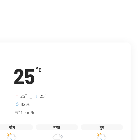
विटर
इमेल
टेलिग्राम
25
°C
°
°
25
_
25
82%
1 km/h
सोम
मंगल
बुध