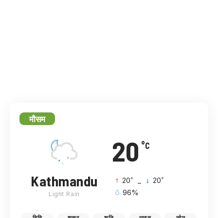
मौसम
20
°C
Kathmandu
°
°
20
_
20
96%
Light Rain
बिहि
शुक्र
शनि
आइत
सोम