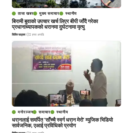
ताजा खबर
मुख्य समाचार
स्थानीय
बिरामी बुवाको उपचार खर्च लिएर बीपी जाँदै गरेका
प्रधानाध्यापकको धरानमा दुर्घटनामा मृत्यु
शिशिर खड्का
2 हप्ता अगाडि
मनोरञ्जन
समाचार
स्थानीय
धरानलाई समर्पित ‘साँच्चै स्वर्ग धरान मेरो’ म्युजिक भिडियो
सार्वजनिक, एआई प्रविधिको प्रयोग
शिशिर खड्का
2 हप्ता अगाडि