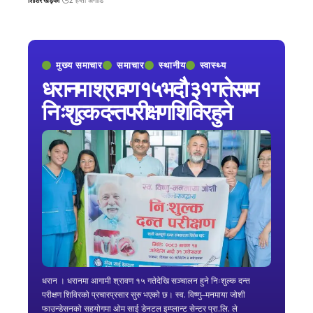
मुख्य समाचार
समाचार
स्थानीय
स्वास्थ्य
धरानमा श्रावण १५ भदौ ३१ गतेसम्म
निःशुल्क दन्त परीक्षण शिविर हुने
धरान । धरानमा आगामी श्रावण १५ गतेदेखि सञ्चालन हुने निःशुल्क दन्त
परीक्षण शिविरको प्रचारप्रसार सुरु भएको छ। स्व. विष्णु–मनमाया जोशी
फाउन्डेसनको सहयोगमा ओम साई डेनटल इम्प्लान्ट सेन्टर प्रा.लि. ले