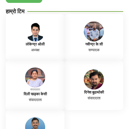
हाम्रो टिम
लोकेन्द्र ओली
नवीन्द्र के.सी
अध्यक्ष
सम्पादक
संवाददाता
दिनेश बुढाथोकी
दिली खड्का केसी
संवाददाता
संवाददाता