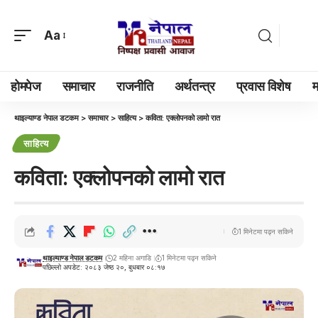
Aa
होमपेज
समाचार
राजनीति
अर्थतन्त्र
प्रवास विशेष
म
थाइल्याण्ड नेपाल डटकम
>
समाचार
>
साहित्य
>
कविता: एक्लोपनको लामो रात
साहित्य
कविता: एक्लोपनको लामो रात
1 मिनेटमा पढ्न सकिने
थाइल्याण्ड नेपाल डटकम
2 महिना अगाडि
1 मिनेटमा पढ्न सकिने
पछिल्लो अपडेट: २०८३ जेष्ठ २०, बुधबार ०८:१७