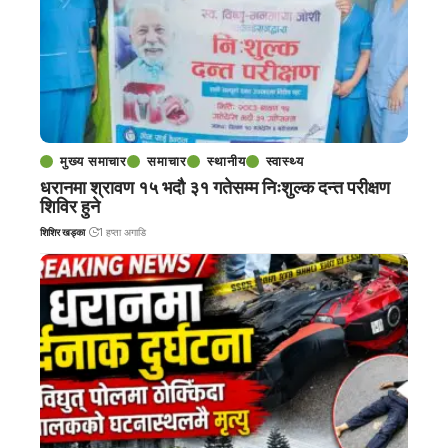
मुख्य समाचार
समाचार
स्थानीय
स्वास्थ्य
धरानमा श्रावण १५ भदौ ३१ गतेसम्म निःशुल्क दन्त परीक्षण
शिविर हुने
शिशिर खड्का
1 हप्ता अगाडि