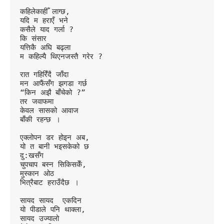
कहिलेकाहीँ लाग्छ,
यदि म हराएँ भने
कसैले याद गर्ला ?
कि संसार
यत्तिकै अघि बढ्ला
म कहिल्यै थिएनजस्तै गरेर ?
रात गहिरिँदै जाँदा
मन आफैंसँग झगडा गर्छ
“किन अझै बाँचेको ?”
तर जवाफमा
केवल सासको आवाज
बाँकी रहन्छ ।
एक्लोपन डर होइन अब,
यो त बानी भइसकेको छ
दु:खसँग
चुपचाप बस्न सिकिसकेँ,
मुस्कान ओठ 
भित्रैबाट हराउँदैछ ।
सायद सायद  एकदिन
यो पीडाले पनि थाक्ला,
सायद उज्यालो