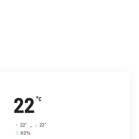
विटर
इमेल
टेलिग्राम
22
°C
°
°
22
_
22
93%