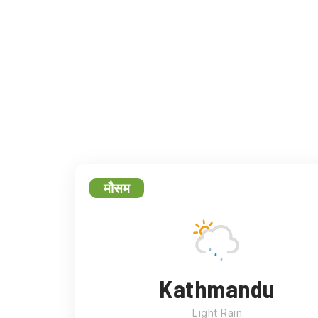
फेसबुक
ट्
मौसम
Kathmandu
Light Rain