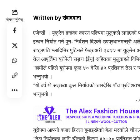
Written by
संवाददाता
सेयर गर्नुहोस्
एजेन्सी । युक्रेन द्वन्द्वका कारण पश्चिमा मुलुकले लगाएक
इन्धन निर्यात गर्न पुनः निर्देशन दिएको उपप्रधानमन्त्री
राष्ट्रपति भ्लादिमिर पुटिनले फेब्रुअरी २०२२ मा युक्रे
तेल आपूर्तिमा यूरोपेली सङ्घ (ईयू) सहितका मुलुकहले विभ
“हामीले पहिले यूरोपमा कूल ४० देखि ४५ प्रतिशत तेल र ग्
भन्नुभयो ।
“यो वर्ष यो सङ्ख्या कूल निर्यातको चारदेखि पाँच प्रतिशतभ
भन्नुभयो ।
- 
यूरोपमा आफ्नो बजार हिस्सा गुमाइरहेको बेला मस्कोले ची
“तेल निर्यातका लागि चीनको हिस्सा ४५–५० प्रतिशत पुगेक