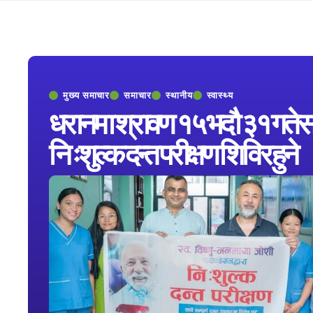
मुख्य समाचार
समाचार
स्थानीय
स्वास्थ्य
धरानमा श्रावण १५ भदौ ३१ गतेस
निःशुल्क दन्त परीक्षण शिविर हुने