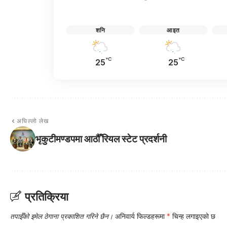
शनि
आइत
°C
°C
25
25
अघिल्लो लेख
भृकुटीमण्डपमा आठौँ रियल स्टेट प्रदर्शनी
प्रतिक्रिया
तपाईँको इमेल ठेगाना प्रकाशित गरिने छैन।
अनिवार्य फिल्डहरूमा
*
चिन्ह लगाइएको छ