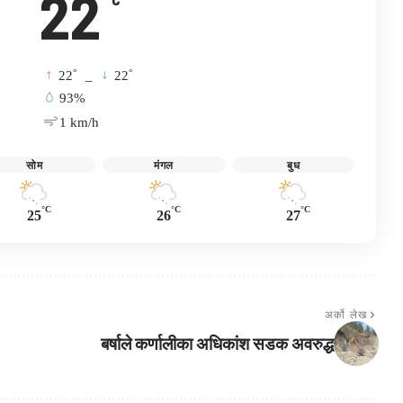
22
°
°
22
_
22
93%
1 km/h
सोम
मंगल
बुध
°C
°C
°C
25
26
27
अर्को लेख
बर्षाले कर्णालीका अधिकांश सडक अवरुद्ध