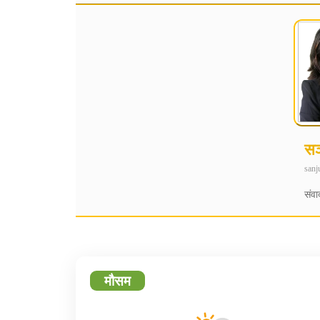
सञ्
sanj
संवा
मौसम