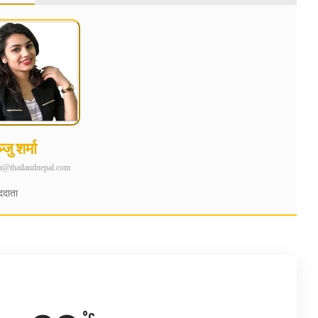
जु शर्मा
u@thailandnepal.com
ददाता
°C