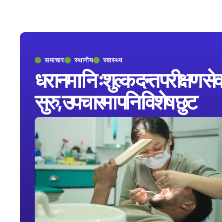
समाचार
स्थानीय
स्वास्थ्य
धरानमा निःशुल्क दन्त परीक्षण सेव
सुरु, उपचारमा पनि विशेष छुट