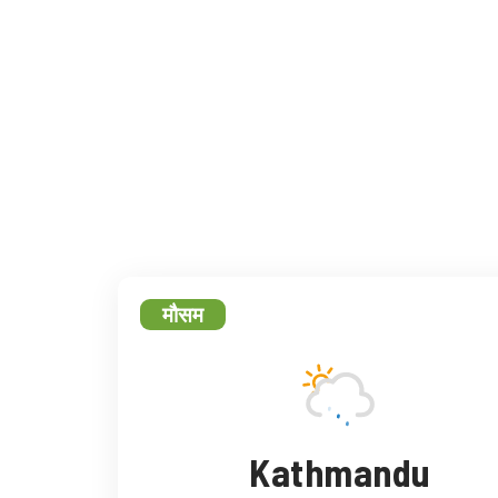
फेसबुक
ट्
मौसम
Kathmandu