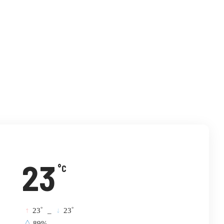
विटर
इमेल
टेलिग्राम
23
°C
°
°
23
_
23
89%