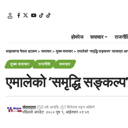
होमपेज
समाचार
राजनीत
थाइल्याण्ड नेपाल डटकम
>
समाचार
>
मुख्य समाचार
>
एमालेको ‘समृद्धि सङ्कल्प’ पदयात्रा आज
मुख्य समाचार
राजनीति
समाचार
एमालेको ‘समृद्धि सङ्कल्प
संवाददाता
3 वर्ष अगाडि
1 मिनेटमा पढ्न सकिने
पछिल्लो अपडेट: २०८० पुष १, आईतवार ०९:५९