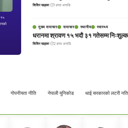
शिशिर खड्का
1 हप्ता अगाडि
ण १५
ेसनको
मुख्य समाचार
समाचार
स्थानीय
स्वास्थ्य
धरानमा श्रावण १५ भदौ ३१ गतेसम्म निःशुल्क द
शिशिर खड्का
2 हप्ता अगाडि
गोपनीयता नीति
नेपाली युनिकोड
थाई सरकारको लटरी नत