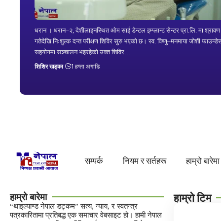
धरान । धरान–२, देशीलाइनस्थित ओम साई डेन्टल इम्प्लान्ट सेन्टर प्रा.लि. मा श्राव
गतेदेखि निःशुल्क दन्त परीक्षण शिविर सुरु भएको छ। स्व. विष्णु–मनमाया जोशी फाउन्ड
सहयोगमा सञ्चालन भइरहेको उक्त शिविर…
शिशिर खड्का
1 हप्ता अगाडि
सम्पर्क
नियम र सर्तहरू
हाम्रो बारेमा
हाम्रो बारेमा
हाम्रो टिम
“थाइल्याण्ड नेपाल डट्कम” सत्य, न्याय, र स्वतन्त्र
पत्रकारितामा प्रतिबद्ध एक समाचार वेबसाइट हो। हामी नेपाल