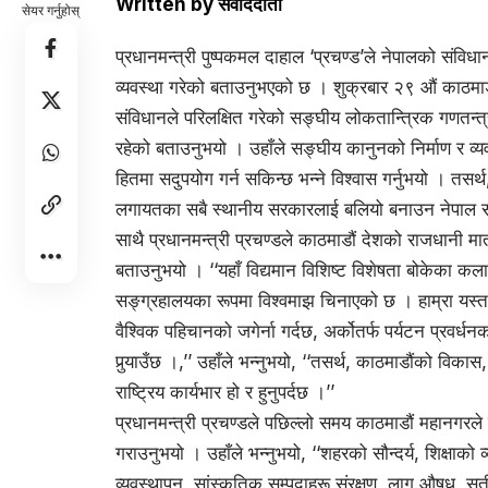
Written by
संवाददाता
सेयर गर्नुहोस्
प्रधानमन्त्री पुष्पकमल दाहाल ‘प्रचण्ड’ले नेपालको सं
व्यवस्था गरेको बताउनुभएको छ । शुक्रबार २९ औं काठमाडौं 
संविधानले परिलक्षित गरेको सङ्घीय लोकतान्त्रिक गणतन्त
रहेको बताउनुभयो । उहाँले सङ्घीय कानुनको निर्माण र व्य
हितमा सदुपयोग गर्न सकिन्छ भन्ने विश्वास गर्नुभयो । तस
लगायतका सबै स्थानीय सरकारलाई बलियो बनाउन नेपाल सर
साथै प्रधानमन्त्री प्रचण्डले काठमाडौं देशको राजधानी म
बताउनुभयो । ‘‘यहाँ विद्यमान विशिष्ट विशेषता बोकेका क
सङ्ग्रहालयका रूपमा विश्वमाझ चिनाएको छ । हाम्रा यस्त
वैश्विक पहिचानको जगेर्ना गर्दछ, अर्कोतर्फ पर्यटन प्रवर्
पुर्‍याउँछ ।,’’ उहाँले भन्नुभयो, ‘‘तसर्थ, काठमाडौंको विकास, 
राष्ट्रिय कार्यभार हो र हुनुपर्दछ ।’’
प्रधानमन्त्री प्रचण्डले पछिल्लो समय काठमाडौं महानगरले
गराउनुभयो । उहाँले भन्नुभयो, ‘‘शहरको सौन्दर्य, शिक्षाक
व्यवस्थापन, सांस्कृतिक सम्पदाहरू संरक्षण, लागू औषध, सु