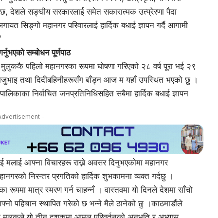
छ, देशले सङ्घीय सरकारलाई समेत सकारात्मक उत्प्रेरणा पैदा
ायत सिङ्गो महानगर परिवारलाई हार्दिक बधाई ज्ञापन गर्दै आगामी
’
्नुभएको सम्बोधन पूर्णपाठ
ुलुककै पहिलो महानगरका रूपमा घोषणा गरिएको २८ वर्ष पूरा भई २९
वासी दाजुभाइ तथा दिदीबहिनीहरूसँग बाँड्न आज म यहाँ उपस्थित भएको छु ।
लिकाका निर्वाचित जनप्रतिनिधिसहित सबैमा हार्दिक बधाई ज्ञापन
Advertisement -
मलाई आफ्ना विचारहरू राख्ने अवसर दिनुभएकोमा महानगर
हानगरको निरन्तर प्रगतिको हार्दिक शुभकामना व्यक्त गर्दछु ।
मा मात्र स्मरण गर्न चाहन्नँ । वास्तवमा यो दिनले देशमा साँचो
्नो पहिचान स्थापित गरेको छ भन्ने मैले ठानेको छु ।काठमाडौंले
 यो मुलुकले यो तीन दशकमा आमूल परिवर्तनको अनुभूति र अभ्यास