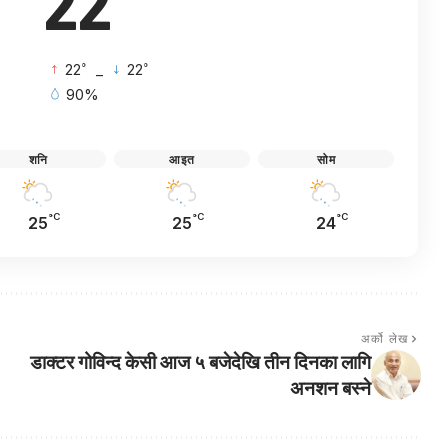
22
°
°
22
_
22
90%
शनि
आइत
सोम
°C
°C
°C
25
25
24
अर्को लेख
डाक्टर गोविन्द केसी आज ५ बजेदेखि तीन दिनका लागि
अनशन बस्ने