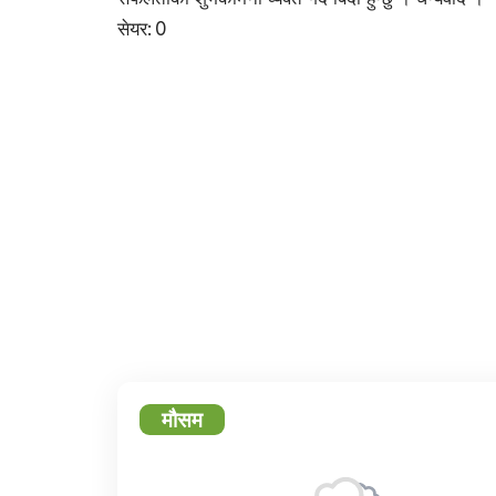
सेयर:
0
फेसबुक
ट्
मौसम