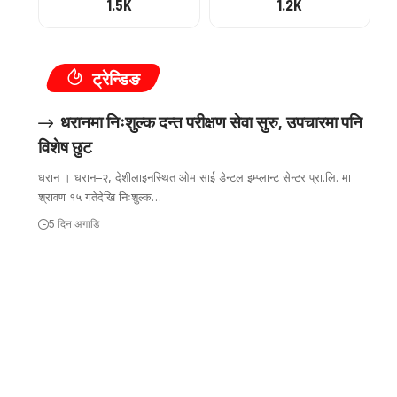
1.5K
1.2K
ट्रेन्डिङ
धरानमा निःशुल्क दन्त परीक्षण सेवा सुरु, उपचारमा पनि
विशेष छुट
धरान । धरान–२, देशीलाइनस्थित ओम साई डेन्टल इम्प्लान्ट सेन्टर प्रा.लि. मा
श्रावण १५ गतेदेखि निःशुल्क…
5 दिन अगाडि