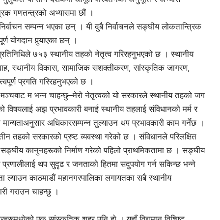
िक गणतन्त्रको अभ्यासमा छौं ।
र्वाचन सम्पन्न भएका छन् । यी दुबै निर्वाचनले सङ्घीय लोकतान्त्रिक
्ण योगदान पुर्‍याएका छन् ।
प्रतिनिधिले ७५३ स्थानीय तहको नेतृत्व गरिरहनुभएको छ । स्थानीय
वाह, स्थानीय विकास, सामाजिक सशक्तीकरण, सांस्कृतिक जागरण,
त्त्वपूर्ण प्रगति गरिरहनुभएको छ ।
मञ्चबाट म भन्न चाहन्छु–मेरो नेतृत्वको यो सरकारले स्थानीय तहको जग
णको विषयलाई अझ प्रभावकारी बनाई स्थानीय तहलाई संविधानको मर्म र
मान्यताअनुसार अधिकारसम्पन्न तुल्याउन थप प्रभावकारी काम गर्नेछ ।
न तहको सरकारको प्रष्ट व्यवस्था गरेको छ । संविधानले परिलक्षित
न सङ्घीय कानुनहरूको निर्माण गरेको पहिलो प्राथमिकतामा छ । सङ्घीय
ीय प्रणालीलाई थप सुदृढ र जनताको हितमा सदुपयोग गर्न सकिन्छ भन्ने
्वता ल्याउन काठमाडौं महानगरपालिका लगायतका सबै स्थानीय
री गराउन चाहन्छु ।
हरूमध्येको एक सांस्कृतिक शहर पनि हो । यहाँ विद्यमान विशिष्ट