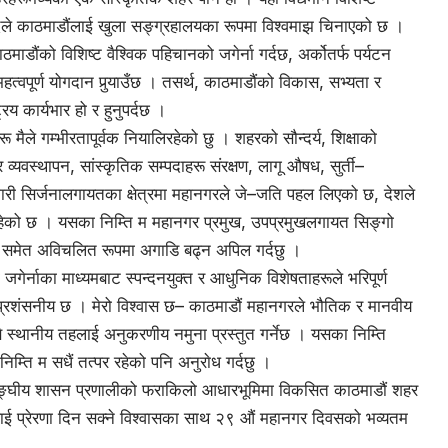
िले काठमाडौंलाई खुला सङ्ग्रहालयका रूपमा विश्वमाझ चिनाएको छ ।
ाडौंको विशिष्ट वैश्विक पहिचानको जगेर्ना गर्दछ, अर्कोतर्फ पर्यटन
हत्वपूर्ण योगदान पुर्‍याउँछ । तसर्थ, काठमाडौंको विकास, सभ्यता र
्रिय कार्यभार हो र हुनुपर्दछ ।
ैले गम्भीरतापूर्वक नियालिरहेको छु । शहरको सौन्दर्य, शिक्षाको
व्यवस्थापन, सांस्कृतिक सम्पदाहरू संरक्षण, लागू औषध, सुर्ती–
गारी सिर्जनालगायतका क्षेत्रमा महानगरले जे–जति पहल लिएको छ, देशले
रहेको छ । यसका निम्ति म महानगर प्रमुख, उपप्रमुखलगायत सिङ्गो
मा समेत अविचलित रूपमा अगाडि बढ्न अपिल गर्दछु ।
गेर्नाका माध्यमबाट स्पन्दनयुक्त र आधुनिक विशेषताहरूले भरिपूर्ण
्रशंसनीय छ । मेरो विश्वास छ– काठमाडौं महानगरले भौतिक र मानवीय
 स्थानीय तहलाई अनुकरणीय नमुना प्रस्तुत गर्नेछ । यसका निम्ति
िम्ति म सधैं तत्पर रहेको पनि अनुराेध गर्दछु ।
 सङ्घीय शासन प्रणालीको फराकिलो आधारभूमिमा विकसित काठमाडौं शहर
ैलाई प्रेरणा दिन सक्ने विश्वासका साथ २९ औं महानगर दिवसको भव्यतम