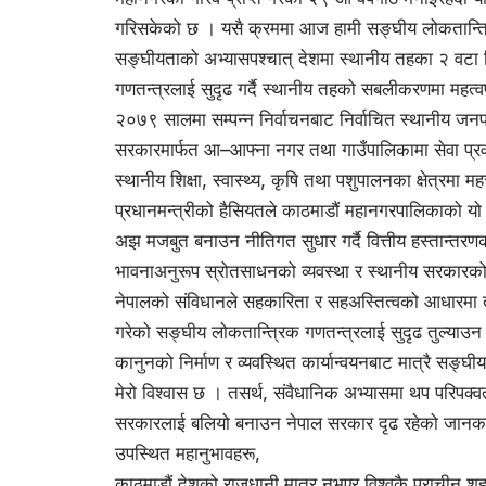
गरिसकेको छ । यसै क्रममा आज हामी सङ्घीय लोकतान्त्र
सङ्घीयताको अभ्यासपश्चात् देशमा स्थानीय तहका २ वटा नि
गणतन्त्रलाई सुदृढ गर्दै स्थानीय तहको सबलीकरणमा महत्वपूर
२०७९ सालमा सम्पन्न निर्वाचनबाट निर्वाचित स्थानीय जन
सरकारमार्फत आ–आफ्ना नगर तथा गाउँपालिकामा सेवा प्र
स्थानीय शिक्षा, स्वास्थ्य, कृषि तथा पशुपालनका क्षेत्रमा मह
प्रधानमन्त्रीको हैसियतले काठमाडौं महानगरपालिकाको यो 
अझ मजबुत बनाउन नीतिगत सुधार गर्दै वित्तीय हस्तान्तर
भावनाअनुरूप स्रोतसाधनको व्यवस्था र स्थानीय सरकारको 
नेपालको संविधानले सहकारिता र सहअस्तित्वको आधारमा ती
गरेको सङ्घीय लोकतान्त्रिक गणतन्त्रलाई सुदृढ तुल्याउ
कानुनको निर्माण र व्यवस्थित कार्यान्वयनबाट मात्रै सङ्घ
मेरो विश्वास छ । तसर्थ, संवैधानिक अभ्यासमा थप परिपक
सरकारलाई बलियो बनाउन नेपाल सरकार दृढ रहेको जानका
उपस्थित महानुभावहरू,
काठमाडौं देशको राजधानी मात्र नभएर विश्वकै प्राचीन शहर