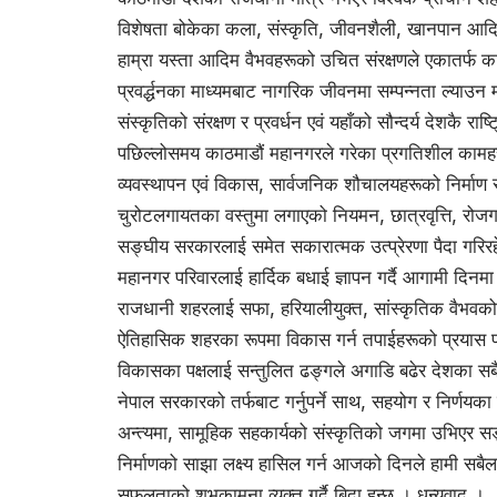
विशेषता बोकेका कला, संस्कृति, जीवनशैली, खानपान आद
हाम्रा यस्ता आदिम वैभवहरूको उचित संरक्षणले एकातर्फ काठम
प्रवर्द्धनका माध्यमबाट नागरिक जीवनमा सम्पन्नता ल्याउन म
संस्कृतिको संरक्षण र प्रवर्धन एवं यहाँको सौन्दर्य देशकै राष्ट
पछिल्लोसमय काठमाडौं महानगरले गरेका प्रगतिशील कामहरू म
व्यवस्थापन एवं विकास, सार्वजनिक शौचालयहरूको निर्माण र 
चुरोटलगायतका वस्तुमा लगाएको नियमन, छात्रवृत्ति, रोज
सङ्घीय सरकारलाई समेत सकारात्मक उत्प्रेरणा पैदा गरि
महानगर परिवारलाई हार्दिक बधाई ज्ञापन गर्दै आगामी दिन
राजधानी शहरलाई सफा, हरियालीयुक्त, सांस्कृतिक वैभवको ज
ऐतिहासिक शहरका रूपमा विकास गर्न तपाईहरूको प्रयास प
विकासका पक्षलाई सन्तुलित ढङ्गले अगाडि बढेर देशका सबै
नेपाल सरकारको तर्फबाट गर्नुपर्ने साथ, सहयोग र निर्णयका न
अन्त्यमा, सामूहिक सहकार्यको संस्कृतिको जगमा उभिएर
निर्माणको साझा लक्ष्य हासिल गर्न आजको दिनले हामी सब
सफलताको शुभकामना व्यक्त गर्दै बिदा हुन्छु । धन्यवाद ।