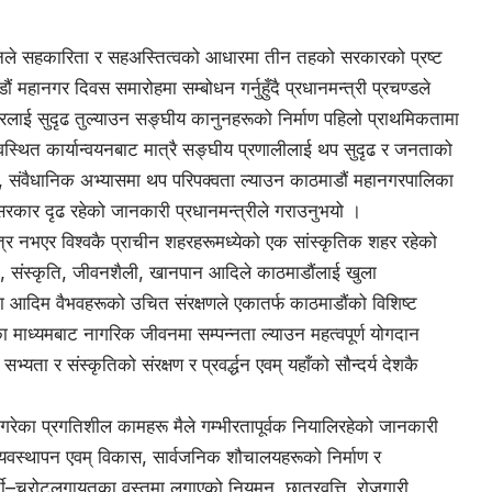
विधानले सहकारिता र सहअस्तित्वको आधारमा तीन तहको सरकारको प्रष्ट
महानगर दिवस समारोहमा सम्बोधन गर्नुहुँदै प्रधानमन्त्री प्रचण्डले
्रलाई सुदृढ तुल्याउन सङ्घीय कानुनहरूको निर्माण पहिलो प्राथमिकतामा
वस्थित कार्यान्वयनबाट मात्रै सङ्घीय प्रणालीलाई थप सुदृढ र जनताको
र्थ, संवैधानिक अभ्यासमा थप परिपक्वता ल्याउन काठमाडौं महानगरपालिका
कार दृढ रहेको जानकारी प्रधानमन्त्रीले गराउनुभयो ।
ात्र नभएर विश्वकै प्राचीन शहरहरूमध्येको एक सांस्कृतिक शहर रहेको
ला, संस्कृति, जीवनशैली, खानपान आदिले काठमाडौंलाई खुला
ा आदिम वैभवहरूको उचित संरक्षणले एकातर्फ काठमाडौंको विशिष्ट
धनका माध्यमबाट नागरिक जीवनमा सम्पन्नता ल्याउन महत्वपूर्ण योगदान
सभ्यता र संस्कृतिको संरक्षण र प्रवर्द्धन एवम् यहाँको सौन्दर्य देशकै
 गरेका प्रगतिशील कामहरू मैले गम्भीरतापूर्वक नियालिरहेको जानकारी
ो व्यवस्थापन एवम् विकास, सार्वजनिक शौचालयहरूको निर्माण र
र्ती–चुरोटलगायतका वस्तुमा लगाएको नियमन, छात्रवृत्ति, रोजगारी