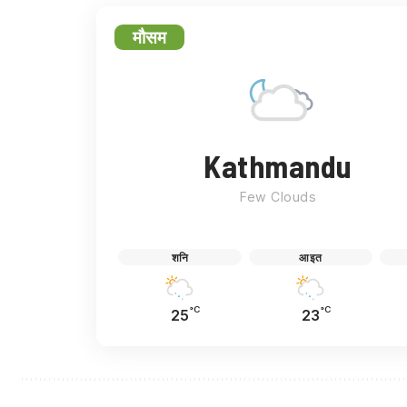
मौसम
Kathmandu
Few Clouds
शनि
आइत
°C
°C
25
23