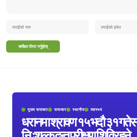
मुख्य समाचार
समाचार
स्थानीय
स्वास्थ्य
धरानमा श्रावण १५ भदौ ३१ गतेस
निःशुल्क दन्त परीक्षण शिविर हुने