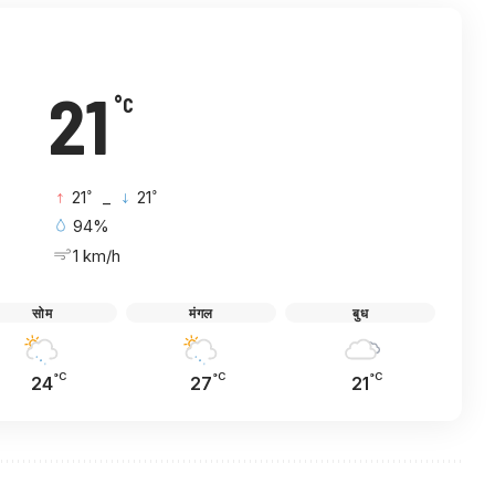
21
°C
°
°
21
_
21
94%
1 km/h
सोम
मंगल
बुध
°C
°C
°C
24
27
21