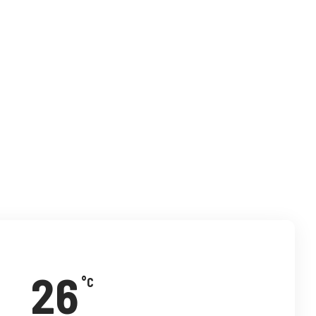
विटर
इमेल
टेलिग्राम
26
°C