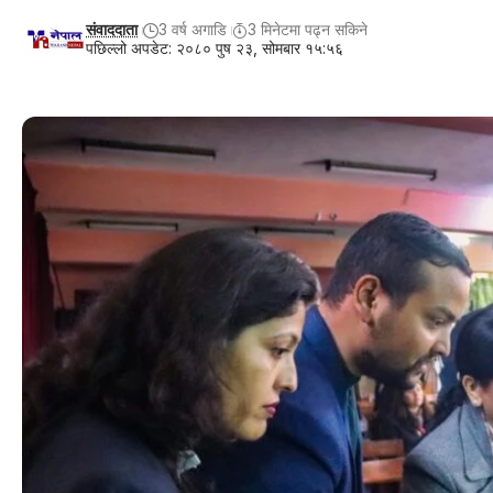
संवाददाता
3 वर्ष अगाडि
3 मिनेटमा पढ्न सकिने
पछिल्लो अपडेट: २०८० पुष २३, सोमबार १५:५६