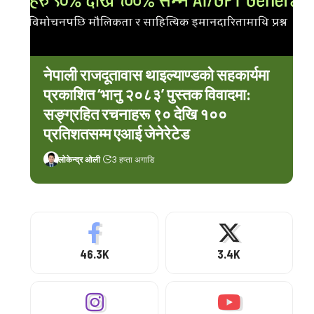
नेपाली राजदूतावास थाइल्याण्डको सहकार्यमा
प्रकाशित ‘भानु २०८३’ पुस्तक विवादमा:
सङ्ग्रहित रचनाहरू ९० देखि १००
प्रतिशतसम्म एआई जेनेरेटेड
लोकेन्द्र ओली
3 हप्ता अगाडि
46.3K
3.4K