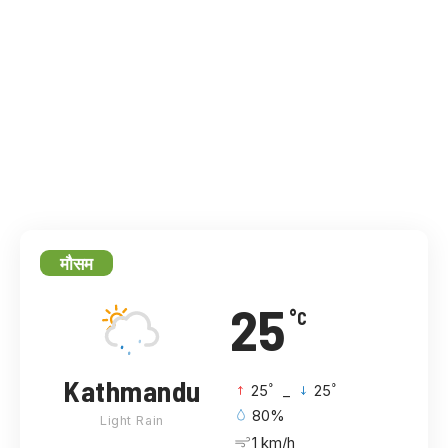
मौसम
25
°C
Kathmandu
°
°
25
_
25
80%
Light Rain
1 km/h