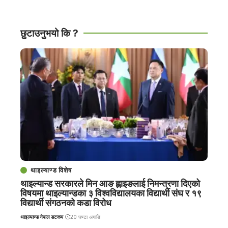
छुटाउनुभयो कि ?
थाइल्याण्ड विशेष
थाइल्यान्ड सरकारले मिन आङ ह्लाइङलाई निमन्त्रणा दिएको
विषयमा थाइल्यान्डका ३ विश्वविद्यालयका विद्यार्थी संघ र १९
विद्यार्थी संगठनको कडा विरोध
थाइल्याण्ड नेपाल डटकम
20 घण्टा अगाडि