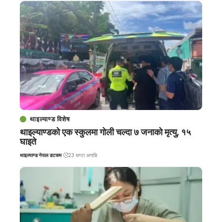
थाइल्याण्ड विशेष
थाइल्याण्डको एक स्कुलमा गोली चल्दा ७ जनाको मृत्यु, १५
घाइते
थाइल्याण्ड नेपाल डटकम
23 घण्टा अगाडि