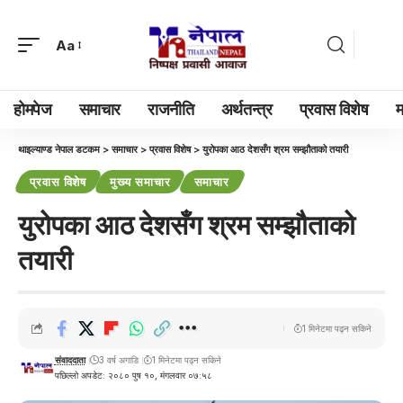
Aa
होमपेज
समाचार
राजनीति
अर्थतन्त्र
प्रवास विशेष
म
थाइल्याण्ड नेपाल डटकम
>
समाचार
>
प्रवास विशेष
>
युरोपका आठ देशसँग श्रम सम्झौताको तयारी
प्रवास विशेष
मुख्य समाचार
समाचार
युरोपका आठ देशसँग श्रम सम्झौताको
तयारी
1 मिनेटमा पढ्न सकिने
संवाददाता
3 वर्ष अगाडि
1 मिनेटमा पढ्न सकिने
पछिल्लो अपडेट: २०८० पुष १०, मंगलवार ०७:५८