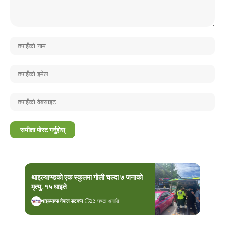
थाइल्याण्डको एक स्कुलमा गोली चल्दा ७ जनाको
मृत्यु, १५ घाइते
थाइल्याण्ड नेपाल डटकम
23 घण्टा अगाडि