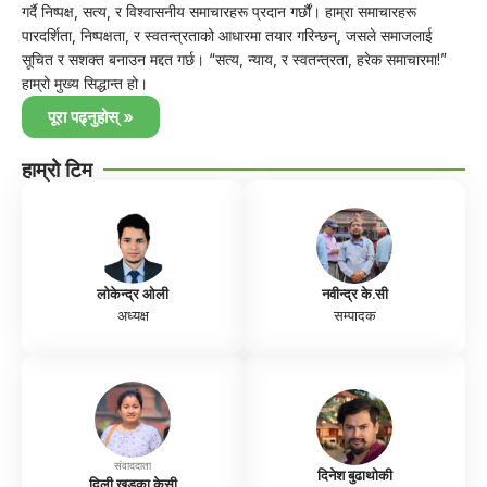
गर्दै निष्पक्ष, सत्य, र विश्वासनीय समाचारहरू प्रदान गर्छौं। हाम्रा समाचारहरू
पारदर्शिता, निष्पक्षता, र स्वतन्त्रताको आधारमा तयार गरिन्छन्, जसले समाजलाई
सूचित र सशक्त बनाउन मद्दत गर्छ। “सत्य, न्याय, र स्वतन्त्रता, हरेक समाचारमा!”
हाम्रो मुख्य सिद्धान्त हो।
पूरा पढ्नुहोस् »
हाम्रो टिम
लोकेन्द्र ओली
नवीन्द्र के.सी
अध्यक्ष
सम्पादक
संवाददाता
दिनेश बुढाथोकी
दिली खड्का केसी