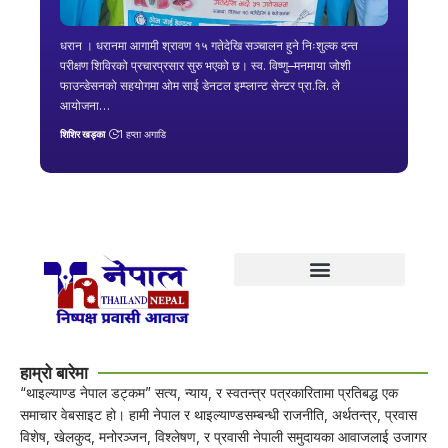
धरान । धरानमा आगामी श्रावण १५ गतेदेखि सञ्चालन हुने निःशुल्क दन्त
परीक्षण शिविरको प्रचारप्रसार सुरु भएको छ। स्व. विष्णु–मनमाया जोशी
फाउन्डेसनको सहयोगमा ओम साई डेनटल इम्प्लान्ट सेन्टर प्रा.लि. ले
आयोजना…
शिशिर खड्का
1 हप्ता अगाडि
हाम्रो बारेमा
“थाइल्याण्ड नेपाल डट्कम” सत्य, न्याय, र स्वतन्त्र पत्रकारितामा प्रतिबद्ध एक
समाचार वेबसाइट हो। हामी नेपाल र थाइल्याण्डसम्बन्धी राजनीति, अर्थतन्त्र, प्रवास
विशेष, खेलकुद, मनोरञ्जन, विश्लेषण, र प्रवासी नेपाली समुदायका आवाजलाई उजागर